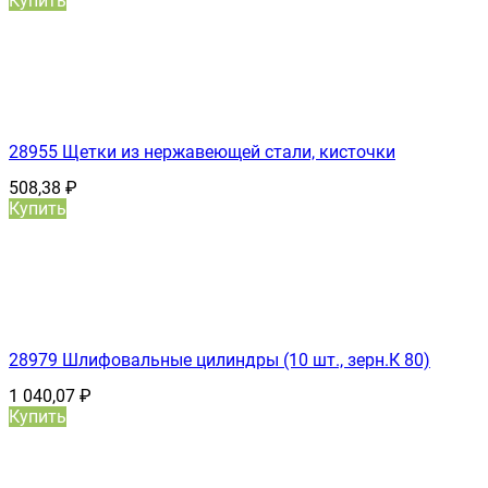
Купить
28955 Щетки из нержавеющей стали, кисточки
508,38
₽
Купить
28979 Шлифовальные цилиндры (10 шт., зерн.К 80)
1 040,07
₽
Купить