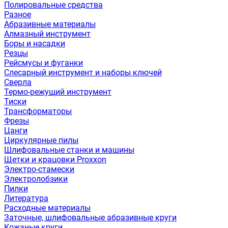
Полировальные средства
Разное
Абразивные материалы
Алмазный инструмент
Боры и насадки
Резцы
Рейсмусы и фуганки
Слесарный инструмент и наборы ключей
Сверла
Термо-режущий инструмент
Тиски
Трансформаторы
Фрезы
Цанги
Циркулярные пилы
Шлифовальные станки и машины
Щетки и крацовки Proxxon
Электро-стамески
Электролобзики
Пилки
Литература
Расходные материалы
Заточные, шлифовальные абразивные круги
Кожаные круги