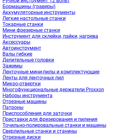
Ручной инструмент 12 вольт
Бормашины (граверы)
Аккумуляторные инструменты
Легкие настольные станки
Токарные станки
Мини фрезерные станки
Инструмент для склейки, пайки, нагрева
Аксессуары
Автоинструмент
Валы гибкие
Делительные головки
Зажимы
Ленточные мини-пилы и комплектующие
Ленты для ленточных пил
Микро-отвертки
Многофункциональные держатели Proxxon
Наборы инструмента
Отрезные машины
Патроны
Приспособления для заточки
Приставки для фрезерования и пиления
Точильно-полировальные станки и машины
Сверлильные станки и станины
Отрезные диски