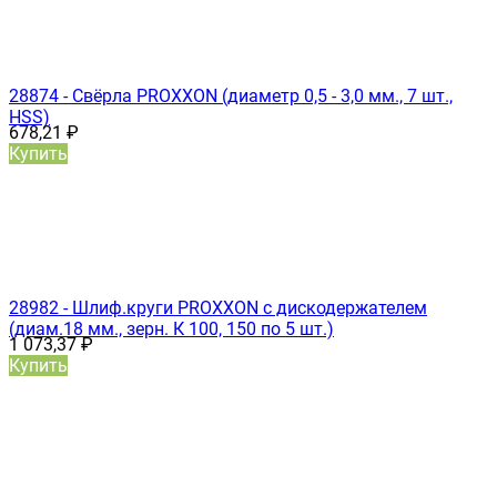
28874 - Свёрла PROXXON (диаметр 0,5 - 3,0 мм., 7 шт.,
HSS)
678,21
₽
Купить
28982 - Шлиф.круги PROXXON с дискодержателем
(диам.18 мм., зерн. К 100, 150 по 5 шт.)
1 073,37
₽
Купить