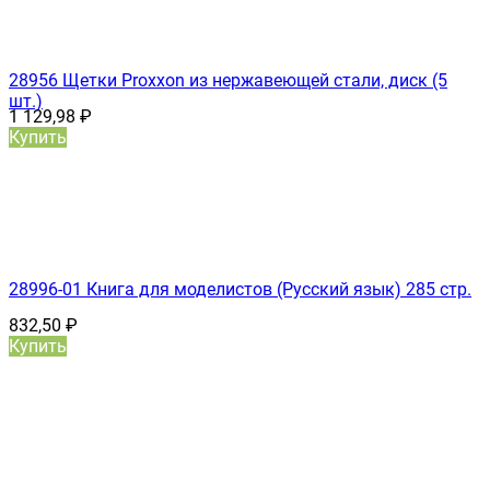
28956 Щетки Proxxon из нержавеющей стали, диск (5
шт.)
1 129,98
₽
Купить
28996-01 Книга для моделистов (Русский язык) 285 стр.
832,50
₽
Купить