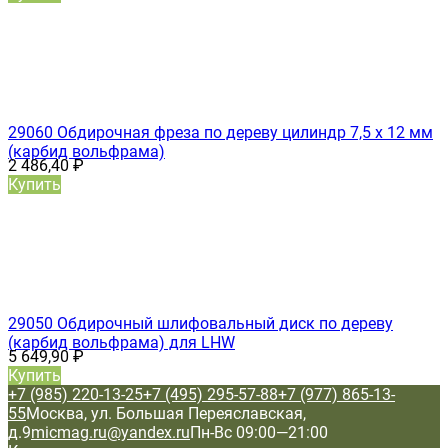
29060 Обдирочная фреза по дереву цилиндр 7,5 х 12 мм
(карбид вольфрама)
2 486,40
₽
Купить
29050 Обдирочный шлифовальный диск по дереву
(карбид вольфрама) для LHW
5 649,90
₽
Купить
+7 (985) 220-13-25
+7 (495) 295-57-88
+7 (977) 865-13-
55
Москва, ул. Большая Переяславская,
д.9
micmag.ru@yandex.ru
Пн-Вс 09:00—21:00