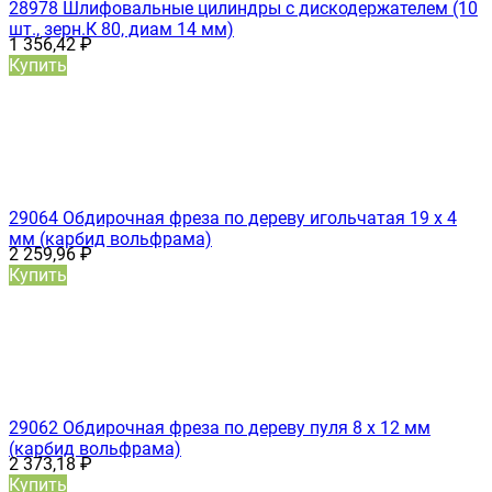
28978 Шлифовальные цилиндры с дискодержателем (10
шт., зерн.К 80, диам 14 мм)
1 356,42
₽
Купить
29064 Обдирочная фреза по дереву игольчатая 19 х 4
мм (карбид вольфрама)
2 259,96
₽
Купить
29062 Обдирочная фреза по дереву пуля 8 х 12 мм
(карбид вольфрама)
2 373,18
₽
Купить