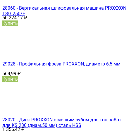
28060 - Вертикальная шлифовальная машина PROXXON
TSG 250/Е
50 224,17
₽
Купить
29028 - Профильная фреза PROXXON, диаметр 6,5 мм
564,99
₽
Купить
28020 - Диск PROXXON с мелким зубом для тон.работ
для KS 230 (диам.50 мм) сталь HSS
1 356,42
₽