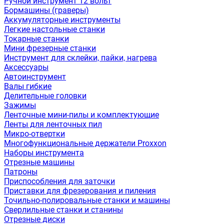
Ручной инструмент 12 вольт
Бормашины (граверы)
Аккумуляторные инструменты
Легкие настольные станки
Токарные станки
Мини фрезерные станки
Инструмент для склейки, пайки, нагрева
Аксессуары
Автоинструмент
Валы гибкие
Делительные головки
Зажимы
Ленточные мини-пилы и комплектующие
Ленты для ленточных пил
Микро-отвертки
Многофункциональные держатели Proxxon
Наборы инструмента
Отрезные машины
Патроны
Приспособления для заточки
Приставки для фрезерования и пиления
Точильно-полировальные станки и машины
Сверлильные станки и станины
Отрезные диски