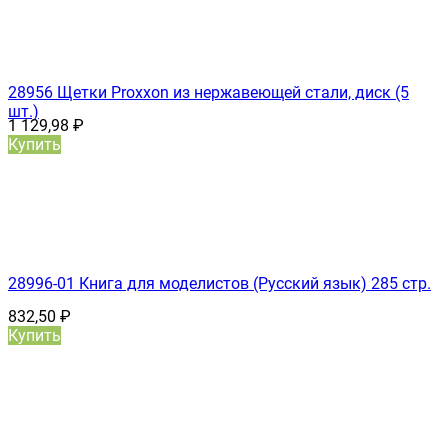
28956 Щетки Proxxon из нержавеющей стали, диск (5
шт.)
1 129,98
₽
Купить
28996-01 Книга для моделистов (Русский язык) 285 стр.
832,50
₽
Купить