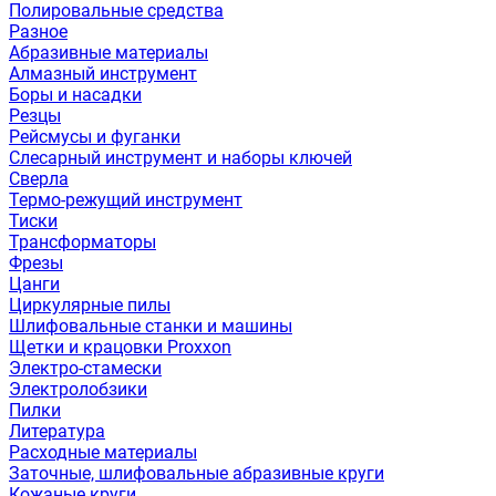
Полировальные средства
Разное
Абразивные материалы
Алмазный инструмент
Боры и насадки
Резцы
Рейсмусы и фуганки
Слесарный инструмент и наборы ключей
Сверла
Термо-режущий инструмент
Тиски
Трансформаторы
Фрезы
Цанги
Циркулярные пилы
Шлифовальные станки и машины
Щетки и крацовки Proxxon
Электро-стамески
Электролобзики
Пилки
Литература
Расходные материалы
Заточные, шлифовальные абразивные круги
Кожаные круги