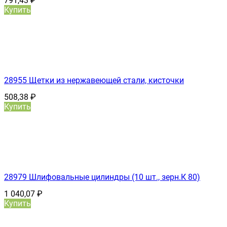
791,43
₽
Купить
28955 Щетки из нержавеющей стали, кисточки
508,38
₽
Купить
28979 Шлифовальные цилиндры (10 шт., зерн.К 80)
1 040,07
₽
Купить