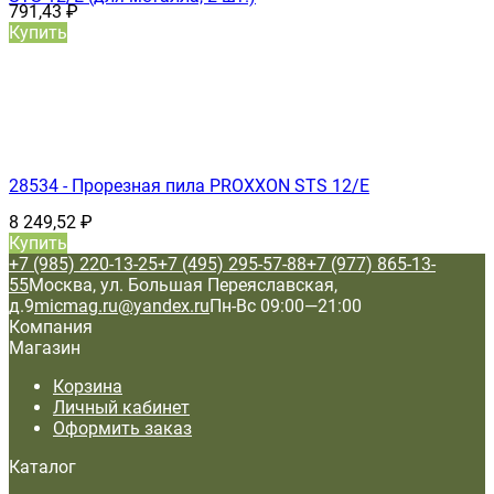
791,43
₽
Купить
28534 - Прорезная пила PROXXON STS 12/Е
8 249,52
₽
Купить
+7 (985) 220-13-25
+7 (495) 295-57-88
+7 (977) 865-13-
55
Москва, ул. Большая Переяславская,
д.9
micmag.ru@yandex.ru
Пн-Вс 09:00—21:00
Компания
Магазин
Корзина
Личный кабинет
Оформить заказ
Каталог