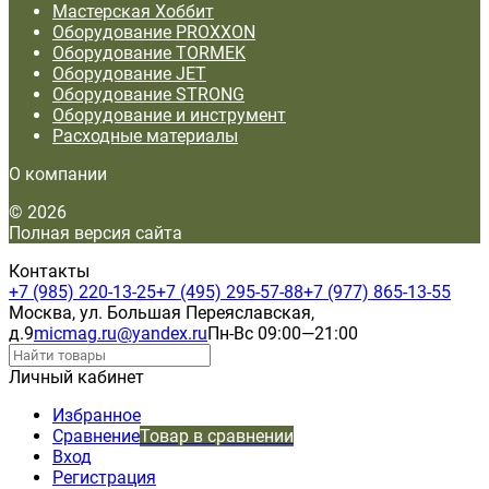
Мастерская Хоббит
Оборудование PROXXON
Оборудование TORMEK
Оборудование JET
Оборудование STRONG
Оборудование и инструмент
Расходные материалы
О компании
© 2026
Полная версия сайта
Контакты
+7 (985) 220-13-25
+7 (495) 295-57-88
+7 (977) 865-13-55
Москва, ул. Большая Переяславская,
д.9
micmag.ru@yandex.ru
Пн-Вс 09:00—21:00
Личный кабинет
Избранное
Сравнение
Товар в сравнении
Вход
Регистрация