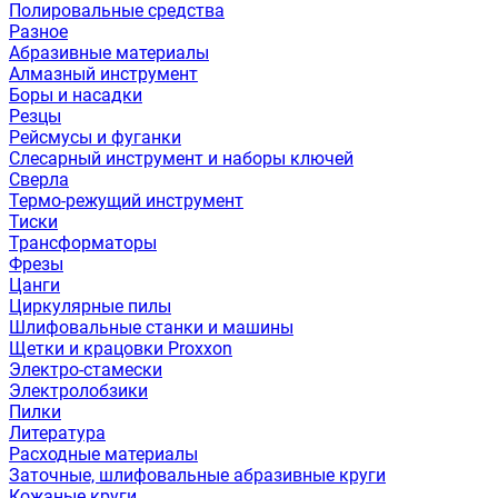
Полировальные средства
Разное
Абразивные материалы
Алмазный инструмент
Боры и насадки
Резцы
Рейсмусы и фуганки
Слесарный инструмент и наборы ключей
Сверла
Термо-режущий инструмент
Тиски
Трансформаторы
Фрезы
Цанги
Циркулярные пилы
Шлифовальные станки и машины
Щетки и крацовки Proxxon
Электро-стамески
Электролобзики
Пилки
Литература
Расходные материалы
Заточные, шлифовальные абразивные круги
Кожаные круги