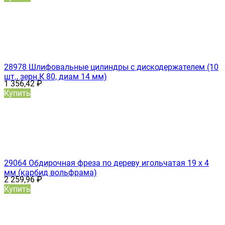
28978 Шлифовальные цилиндры с дискодержателем (10
шт., зерн.К 80, диам 14 мм)
1 356,42
₽
Купить
29064 Обдирочная фреза по дереву игольчатая 19 х 4
мм (карбид вольфрама)
2 259,96
₽
Купить