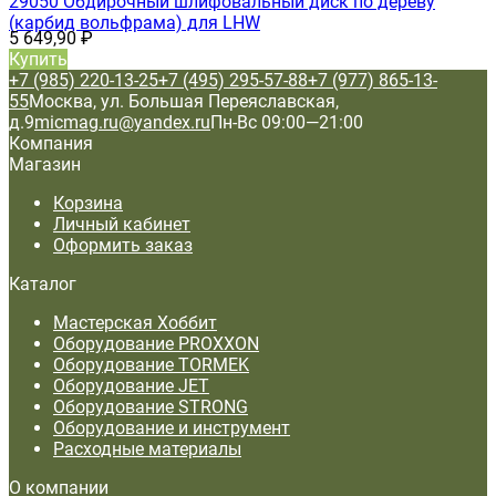
29050 Обдирочный шлифовальный диск по дереву
(карбид вольфрама) для LHW
5 649,90
₽
Купить
+7 (985) 220-13-25
+7 (495) 295-57-88
+7 (977) 865-13-
55
Москва, ул. Большая Переяславская,
д.9
micmag.ru@yandex.ru
Пн-Вс 09:00—21:00
Компания
Магазин
Корзина
Личный кабинет
Оформить заказ
Каталог
Мастерская Хоббит
Оборудование PROXXON
Оборудование TORMEK
Оборудование JET
Оборудование STRONG
Оборудование и инструмент
Расходные материалы
О компании