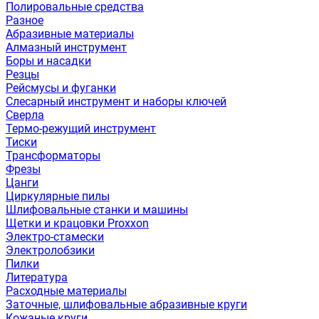
Полировальные средства
Разное
Абразивные материалы
Алмазный инструмент
Боры и насадки
Резцы
Рейсмусы и фуганки
Слесарный инструмент и наборы ключей
Сверла
Термо-режущий инструмент
Тиски
Трансформаторы
Фрезы
Цанги
Циркулярные пилы
Шлифовальные станки и машины
Щетки и крацовки Proxxon
Электро-стамески
Электролобзики
Пилки
Литература
Расходные материалы
Заточные, шлифовальные абразивные круги
Кожаные круги