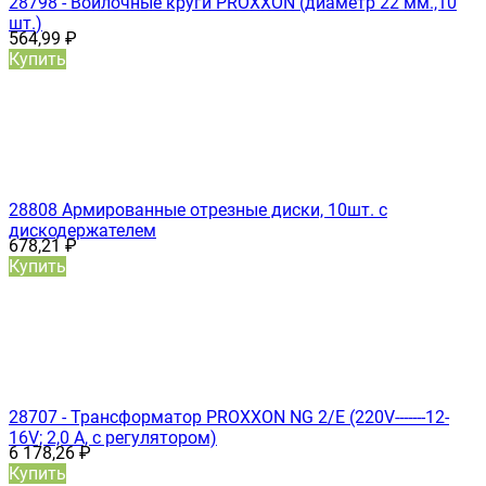
28798 - Войлочные круги PROXXON (диаметр 22 мм.,10
шт.)
564,99
₽
Купить
28808 Армированные отрезные диски, 10шт. с
дискодержателем
678,21
₽
Купить
28707 - Трансформатор PROXXON NG 2/Е (220V-------12-
16V; 2,0 А, с регулятором)
6 178,26
₽
Купить