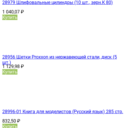
28979 Шлифовальные цилиндры (10 шт., зерн.К 80)
1 040,07
₽
Купить
28956 Щетки Proxxon из нержавеющей стали, диск (5
шт.)
1 129,98
₽
Купить
28996-01 Книга для моделистов (Русский язык) 285 стр.
832,50
₽
Купить