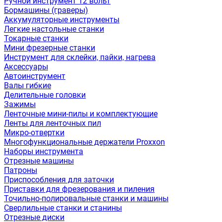
Ручной инструмент 12 вольт
Бормашины (граверы)
Аккумуляторные инструменты
Легкие настольные станки
Токарные станки
Мини фрезерные станки
Инструмент для склейки, пайки, нагрева
Аксессуары
Автоинструмент
Валы гибкие
Делительные головки
Зажимы
Ленточные мини-пилы и комплектующие
Ленты для ленточных пил
Микро-отвертки
Многофункциональные держатели Proxxon
Наборы инструмента
Отрезные машины
Патроны
Приспособления для заточки
Приставки для фрезерования и пиления
Точильно-полировальные станки и машины
Сверлильные станки и станины
Отрезные диски