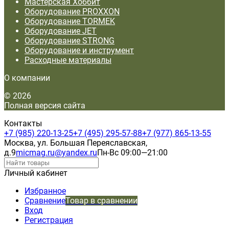
Мастерская Хоббит
Оборудование PROXXON
Оборудование TORMEK
Оборудование JET
Оборудование STRONG
Оборудование и инструмент
Расходные материалы
О компании
© 2026
Полная версия сайта
Контакты
+7 (985) 220-13-25
+7 (495) 295-57-88
+7 (977) 865-13-55
Москва, ул. Большая Переяславская,
д.9
micmag.ru@yandex.ru
Пн-Вс 09:00—21:00
Личный кабинет
Избранное
Сравнение
Товар в сравнении
Вход
Регистрация