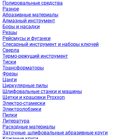
Полировальные средства
Разное
Абразивные материалы
Алмазный инструмент
Боры и насадки
Резцы
Рейсмусы и фуганки
Слесарный инструмент и наборы ключей
Сверла
Термо-режущий инструмент
Тиски
Трансформаторы
Фрезы
Цанги
Циркулярные пилы
Шлифовальные станки и машины
Щетки и крацовки Proxxon
Электро-стамески
Электролобзики
Пилки
Литература
Расходные материалы
Заточные, шлифовальные абразивные круги
Кожаные круги