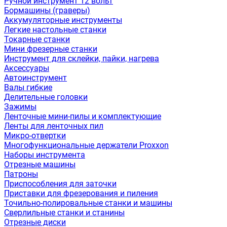
Ручной инструмент 12 вольт
Бормашины (граверы)
Аккумуляторные инструменты
Легкие настольные станки
Токарные станки
Мини фрезерные станки
Инструмент для склейки, пайки, нагрева
Аксессуары
Автоинструмент
Валы гибкие
Делительные головки
Зажимы
Ленточные мини-пилы и комплектующие
Ленты для ленточных пил
Микро-отвертки
Многофункциональные держатели Proxxon
Наборы инструмента
Отрезные машины
Патроны
Приспособления для заточки
Приставки для фрезерования и пиления
Точильно-полировальные станки и машины
Сверлильные станки и станины
Отрезные диски