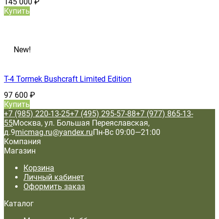
145 000
₽
Купить
New!
T-4 Tormek Bushcraft Limited Edition
97 600
₽
Купить
+7 (985) 220-13-25
+7 (495) 295-57-88
+7 (977) 865-13-
55
Москва, ул. Большая Переяславская,
д.9
micmag.ru@yandex.ru
Пн-Вс 09:00—21:00
Компания
Магазин
Корзина
Личный кабинет
Оформить заказ
Каталог