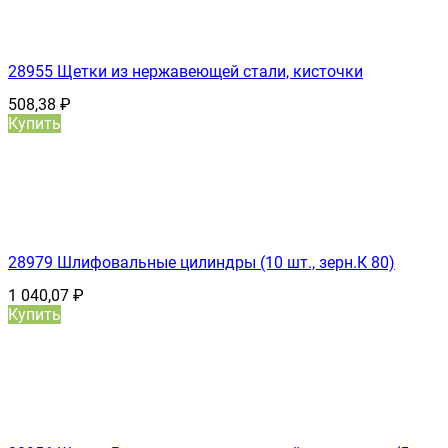
28955 Щетки из нержавеющей стали, кисточки
508,38
₽
Купить
28979 Шлифовальные цилиндры (10 шт., зерн.К 80)
1 040,07
₽
Купить