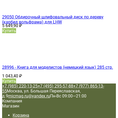
29050 Обдирочный шлифовальный диск по дереву
(карбид вольфрама) для LHW
5 649,90
₽
Купить
28996 - Книга для моделистов (немецкий язык) 285 стр.
1 043,40
₽
Купить
+7 (985) 220-13-25
+7 (495) 295-57-88
+7 (977) 865-13-
55
Москва, ул. Большая Переяславская,
д.9
micmag.ru@yandex.ru
Пн-Вс 09:00—21:00
Компания
Магазин
Корзина