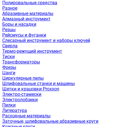
Полировальные средства
Разное
Абразивные материалы
Алмазный инструмент
Боры и насадки
Резцы
Рейсмусы и фуганки
Слесарный инструмент и наборы ключей
Сверла
Термо-режущий инструмент
Тиски
Трансформаторы
Фрезы
Цанги
Циркулярные пилы
Шлифовальные станки и машины
Щетки и крацовки Proxxon
Электро-стамески
Электролобзики
Пилки
Литература
Расходные материалы
Заточные, шлифовальные абразивные круги
Кожаные круги