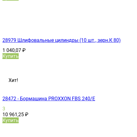
28979 Шлифовальные цилиндры (10 шт., зерн.К 80)
1 040,07
₽
Купить
Хит!
28472 - Бормашина PROXXON FBS 240/Е
3
10 961,25
₽
Купить