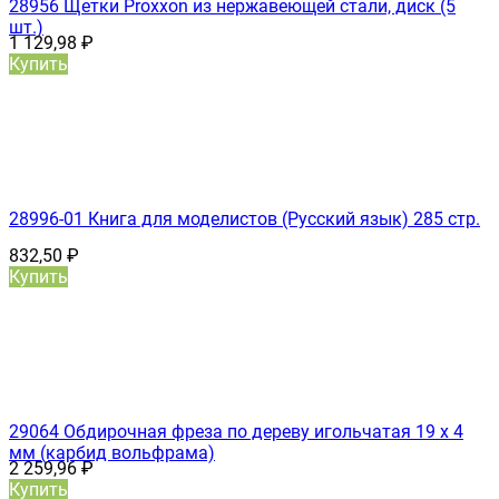
28956 Щетки Proxxon из нержавеющей стали, диск (5
шт.)
1 129,98
₽
Купить
28996-01 Книга для моделистов (Русский язык) 285 стр.
832,50
₽
Купить
29064 Обдирочная фреза по дереву игольчатая 19 х 4
мм (карбид вольфрама)
2 259,96
₽
Купить