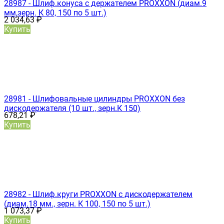
28987 - Шлиф.конуса с держателем PROXXON (диам.9
мм,зерн. К 80, 150 по 5 шт.)
2 034,63
₽
Купить
28981 - Шлифовальные цилиндры PROXXON без
дискодержателя (10 шт., зерн.К 150)
678,21
₽
Купить
28982 - Шлиф.круги PROXXON с дискодержателем
(диам.18 мм., зерн. К 100, 150 по 5 шт.)
1 073,37
₽
Купить