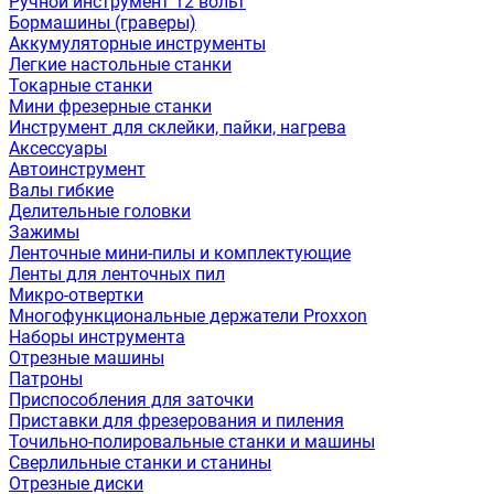
Ручной инструмент 12 вольт
Бормашины (граверы)
Аккумуляторные инструменты
Легкие настольные станки
Токарные станки
Мини фрезерные станки
Инструмент для склейки, пайки, нагрева
Аксессуары
Автоинструмент
Валы гибкие
Делительные головки
Зажимы
Ленточные мини-пилы и комплектующие
Ленты для ленточных пил
Микро-отвертки
Многофункциональные держатели Proxxon
Наборы инструмента
Отрезные машины
Патроны
Приспособления для заточки
Приставки для фрезерования и пиления
Точильно-полировальные станки и машины
Сверлильные станки и станины
Отрезные диски