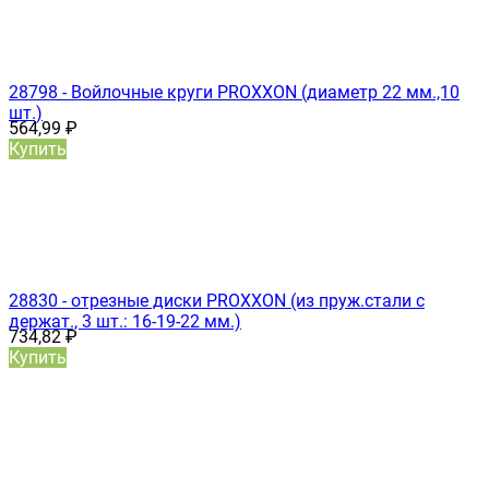
28798 - Войлочные круги PROXXON (диаметр 22 мм.,10
шт.)
564,99
₽
Купить
28830 - отрезные диски PROXXON (из пруж.стали с
держат., 3 шт.: 16-19-22 мм.)
734,82
₽
Купить