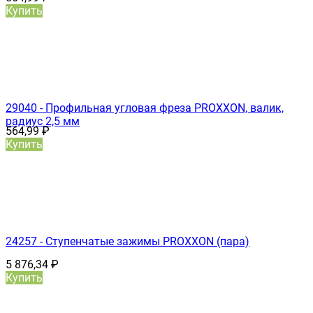
Купить
29040 - Профильная угловая фреза PROXXON, валик,
радиус 2,5 мм
564,99
₽
Купить
24257 - Ступенчатые зажимы PROXXON (пара)
5 876,34
₽
Купить