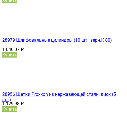
Купить
28979 Шлифовальные цилиндры (10 шт., зерн.К 80)
1 040,07
₽
Купить
28956 Щетки Proxxon из нержавеющей стали, диск (5
шт.)
1 129,98
₽
Купить