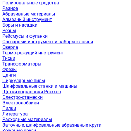
Полировальные средства
Разное
Абразивные материалы
Алмазный инструмент
Боры и насадки
Резцы
Рейсмусы и фуганки
Слесарный инструмент и наборы ключей
Сверла
Термо-режущий инструмент
Тиски
Трансформаторы
Фрезы
Цанги
Циркулярные пилы
Шлифовальные станки и машины
Щетки и крацовки Proxxon
Электро-стамески
Электролобзики
Пилки
Литература
Расходные материалы
Заточные, шлифовальные абразивные круги
Кожаные круги