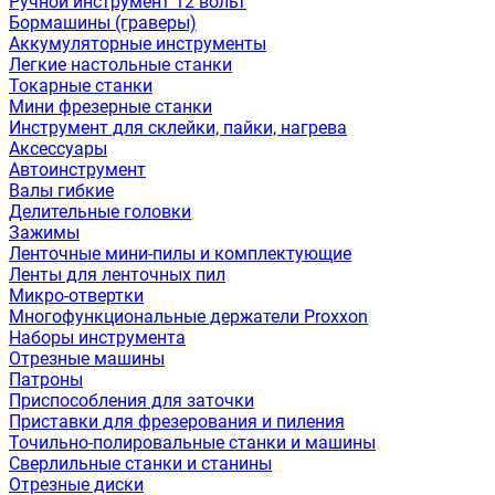
Ручной инструмент 12 вольт
Бормашины (граверы)
Аккумуляторные инструменты
Легкие настольные станки
Токарные станки
Мини фрезерные станки
Инструмент для склейки, пайки, нагрева
Аксессуары
Автоинструмент
Валы гибкие
Делительные головки
Зажимы
Ленточные мини-пилы и комплектующие
Ленты для ленточных пил
Микро-отвертки
Многофункциональные держатели Proxxon
Наборы инструмента
Отрезные машины
Патроны
Приспособления для заточки
Приставки для фрезерования и пиления
Точильно-полировальные станки и машины
Сверлильные станки и станины
Отрезные диски