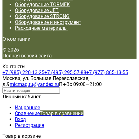
Оборудование TORMEK
Оборудование JET
Оборудование STRONG
Оборудование и инструмент
Расходные материалы
О компании
© 2026
Полная версия сайта
Контакты
+7 (985) 220-13-25
+7 (495) 295-57-88
+7 (977) 865-13-55
Москва, ул. Большая Переяславская,
д.9
micmag.ru@yandex.ru
Пн-Вс 09:00—21:00
Личный кабинет
Избранное
Сравнение
Товар в сравнении
Вход
Регистрация
Товар в корзине