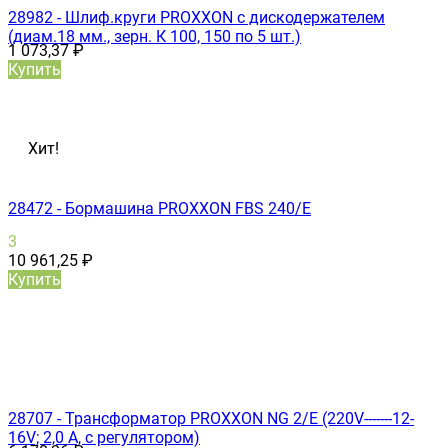
28982 - Шлиф.круги PROXXON с дискодержателем
(диам.18 мм., зерн. К 100, 150 по 5 шт.)
1 073,37
₽
Купить
Хит!
28472 - Бормашина PROXXON FBS 240/Е
3
10 961,25
₽
Купить
28707 - Трансформатор PROXXON NG 2/Е (220V-------12-
16V; 2,0 А, с регулятором)