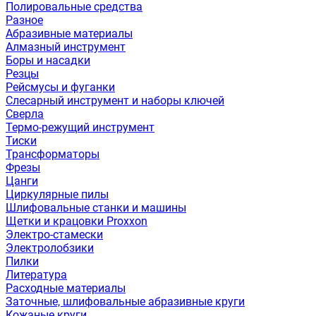
Полировальные средства
Разное
Абразивные материалы
Алмазный инструмент
Боры и насадки
Резцы
Рейсмусы и фуганки
Слесарный инструмент и наборы ключей
Сверла
Термо-режущий инструмент
Тиски
Трансформаторы
Фрезы
Цанги
Циркулярные пилы
Шлифовальные станки и машины
Щетки и крацовки Proxxon
Электро-стамески
Электролобзики
Пилки
Литература
Расходные материалы
Заточные, шлифовальные абразивные круги
Кожаные круги