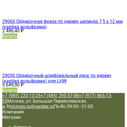
29060 Обдирочная фреза по дереву цилиндр 7,5 х 12 мм
(карбид вольфрама)
2 486,40
₽
Купить
29050 Обдирочный шлифовальный диск по дереву
(карбид вольфрама) для LHW
5 649,90
₽
Купить
+7 (985) 220-13-25
+7 (495) 295-57-88
+7 (977) 865-13-
55
Москва, ул. Большая Переяславская,
д.9
micmag.ru@yandex.ru
Пн-Вс 09:00—21:00
Компания
Магазин