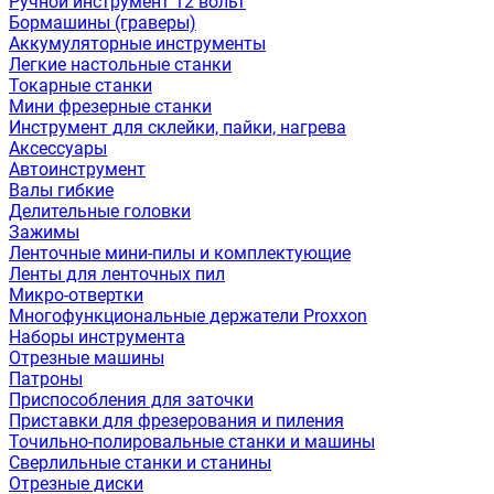
Ручной инструмент 12 вольт
Бормашины (граверы)
Аккумуляторные инструменты
Легкие настольные станки
Токарные станки
Мини фрезерные станки
Инструмент для склейки, пайки, нагрева
Аксессуары
Автоинструмент
Валы гибкие
Делительные головки
Зажимы
Ленточные мини-пилы и комплектующие
Ленты для ленточных пил
Микро-отвертки
Многофункциональные держатели Proxxon
Наборы инструмента
Отрезные машины
Патроны
Приспособления для заточки
Приставки для фрезерования и пиления
Точильно-полировальные станки и машины
Сверлильные станки и станины
Отрезные диски