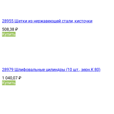
28955 Щетки из нержавеющей стали, кисточки
508,38
₽
Купить
28979 Шлифовальные цилиндры (10 шт., зерн.К 80)
1 040,07
₽
Купить