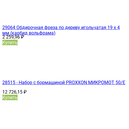
29064 Обдирочная фреза по дереву игольчатая 19 х 4
мм (карбид вольфрама)
2 259,96
₽
Купить
28515 - Набор с бормашиной PROXXON МИКРОМОТ 50/Е
12 726,15
₽
Купить