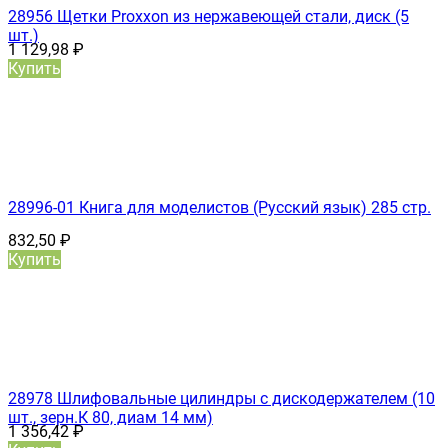
28956 Щетки Proxxon из нержавеющей стали, диск (5
шт.)
1 129,98
₽
Купить
28996-01 Книга для моделистов (Русский язык) 285 стр.
832,50
₽
Купить
28978 Шлифовальные цилиндры с дискодержателем (10
шт., зерн.К 80, диам 14 мм)
1 356,42
₽