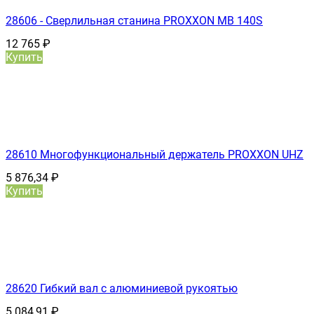
28606 - Сверлильная станина PROXXON MB 140S
12 765
₽
Купить
28610 Многофункциональный держатель PROXXON UHZ
5 876,34
₽
Купить
28620 Гибкий вал с алюминиевой рукоятью
5 084,91
₽