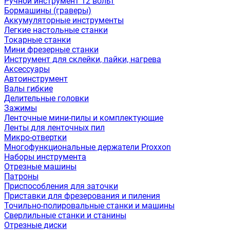
Ручной инструмент 12 вольт
Бормашины (граверы)
Аккумуляторные инструменты
Легкие настольные станки
Токарные станки
Мини фрезерные станки
Инструмент для склейки, пайки, нагрева
Аксессуары
Автоинструмент
Валы гибкие
Делительные головки
Зажимы
Ленточные мини-пилы и комплектующие
Ленты для ленточных пил
Микро-отвертки
Многофункциональные держатели Proxxon
Наборы инструмента
Отрезные машины
Патроны
Приспособления для заточки
Приставки для фрезерования и пиления
Точильно-полировальные станки и машины
Сверлильные станки и станины
Отрезные диски