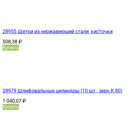
28955 Щетки из нержавеющей стали, кисточки
508,38
₽
Купить
28979 Шлифовальные цилиндры (10 шт., зерн.К 80)
1 040,07
₽
Купить