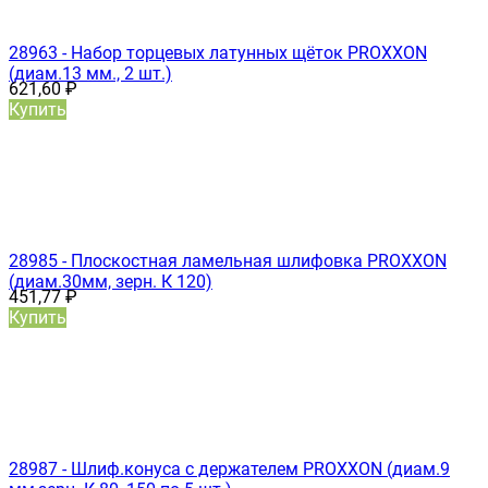
28963 - Набор торцевых латунных щёток PROXXON
(диам.13 мм., 2 шт.)
621,60
₽
Купить
28985 - Плоскостная ламельная шлифовка PROXXON
(диам.30мм, зерн. К 120)
451,77
₽
Купить
28987 - Шлиф.конуса с держателем PROXXON (диам.9