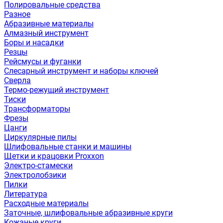
Полировальные средства
Разное
Абразивные материалы
Алмазный инструмент
Боры и насадки
Резцы
Рейсмусы и фуганки
Слесарный инструмент и наборы ключей
Сверла
Термо-режущий инструмент
Тиски
Трансформаторы
Фрезы
Цанги
Циркулярные пилы
Шлифовальные станки и машины
Щетки и крацовки Proxxon
Электро-стамески
Электролобзики
Пилки
Литература
Расходные материалы
Заточные, шлифовальные абразивные круги
Кожаные круги