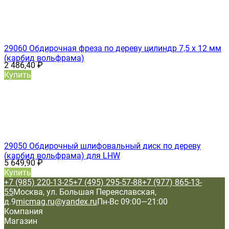
29060 Обдирочная фреза по дереву цилиндр 7,5 х 12 мм
(карбид вольфрама)
2 486,40
₽
Купить
29050 Обдирочный шлифовальный диск по дереву
(карбид вольфрама) для LHW
5 649,90
₽
Купить
+7 (985) 220-13-25
+7 (495) 295-57-88
+7 (977) 865-13-
55
Москва, ул. Большая Переяславская,
д.9
micmag.ru@yandex.ru
Пн-Вс 09:00—21:00
Компания
Магазин