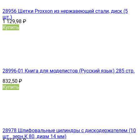
28956 Щетки Proxxon из нержавеющей стали, диск (5
шт.)
1 129,98
₽
Купить
28996-01 Книга для моделистов (Русский язык) 285 стр.
832,50
₽
Купить
28978 Шлифовальные цилиндры с дискодержателем (10
шт., зерн.К 80, диам 14 мм)