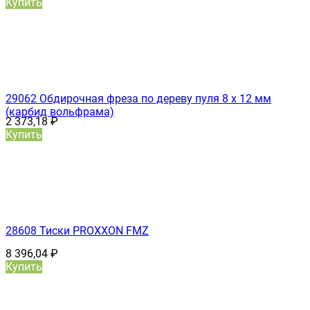
Купить
29062 Обдирочная фреза по дереву пуля 8 х 12 мм
(карбид вольфрама)
2 373,18
₽
Купить
28608 Тиски PROXXON FMZ
8 396,04
₽
Купить