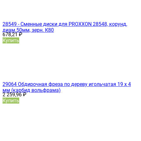
28549 - Сменные диски для PROXXON 28548, корунд,
диам.50мм, зерн. К80
678,21
₽
Купить
29064 Обдирочная фреза по дереву игольчатая 19 х 4
мм (карбид вольфрама)
2 259,96
₽
Купить