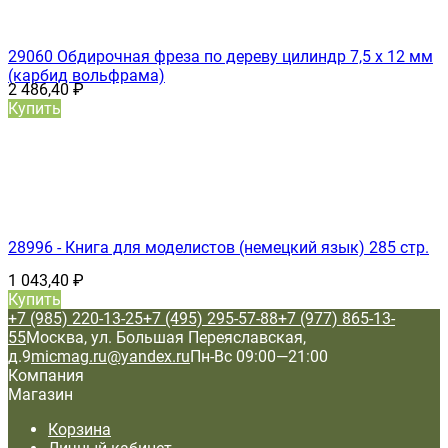
29060 Обдирочная фреза по дереву цилиндр 7,5 х 12 мм
(карбид вольфрама)
2 486,40
₽
Купить
28996 - Книга для моделистов (немецкий язык) 285 стр.
1 043,40
₽
Купить
+7 (985) 220-13-25
+7 (495) 295-57-88
+7 (977) 865-13-
55
Москва, ул. Большая Переяславская,
д.9
micmag.ru@yandex.ru
Пн-Вс 09:00—21:00
Компания
Магазин
Корзина