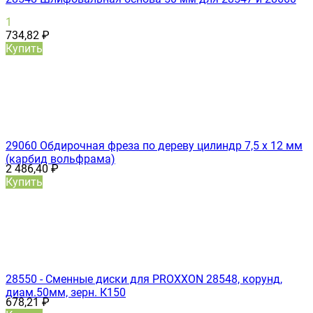
1
734,82
₽
Купить
29060 Обдирочная фреза по дереву цилиндр 7,5 х 12 мм
(карбид вольфрама)
2 486,40
₽
Купить
28550 - Сменные диски для PROXXON 28548, корунд,
диам.50мм, зерн. К150
678,21
₽