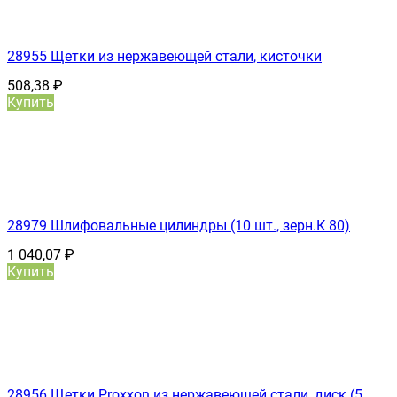
28955 Щетки из нержавеющей стали, кисточки
508,38
₽
Купить
28979 Шлифовальные цилиндры (10 шт., зерн.К 80)
1 040,07
₽
Купить
28956 Щетки Proxxon из нержавеющей стали, диск (5