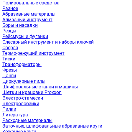
Полировальные средства
Разное
Абразивные материалы
Алмазный инструмент
Боры и насадки
Резцы
Рейсмусы и фуганки
Слесарный инструмент и наборы ключей
Сверла
Термо-режущий инструмент
Тиски
Трансформаторы
Фрезы
Цанги
Циркулярные пилы
Шлифовальные станки и машины
Щетки и крацовки Proxxon
Электро-стамески
Электролобзики
Пилки
Литература
Расходные материалы
Заточные, шлифовальные абразивные круги
Кожаные круги