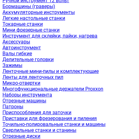
Ручной инструмент 12 вольт
Бормашины (граверы)
Аккумуляторные инструменты
Легкие настольные станки
Токарные станки
Мини фрезерные станки
Инструмент для склейки, пайки, нагрева
Аксессуары
Автоинструмент
Валы гибкие
Делительные головки
Зажимы
Ленточные мини-пилы и комплектующие
Ленты для ленточных пил
Микро-отвертки
Многофункциональные держатели Proxxon
Наборы инструмента
Отрезные машины
Патроны
Приспособления для заточки
Приставки для фрезерования и пиления
Точильно-полировальные станки и машины
Сверлильные станки и станины
Отрезные диски