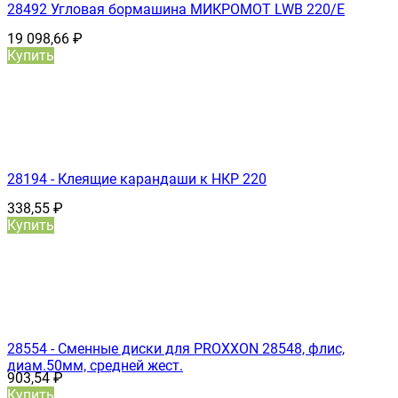
28492 Угловая бормашина МИКРОМОТ LWB 220/E
19 098,66
₽
Купить
28194 - Клеящие карандаши к НКР 220
338,55
₽
Купить
28554 - Сменные диски для PROXXON 28548, флис,
диам.50мм, средней жест.
903,54
₽
Купить