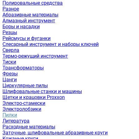
Полировальные средства
Разное
Абразивные материалы
Алмазный инструмент
Боры и насадки
Резцы
Рейсмусы и фуганки
Слесарный инструмент и наборы ключей
Сверла
Термо-режущий инструмент
Тиски
Трансформаторы
Фрезы
Цанги
Циркулярные пилы
Шлифовальные станки и машины
Щетки и крацовки Proxxon
Электро-стамески
Электролобзики
Пилки
Литература
Расходные материалы
Заточные, шлифовальные абразивные круги
Кожаные круги