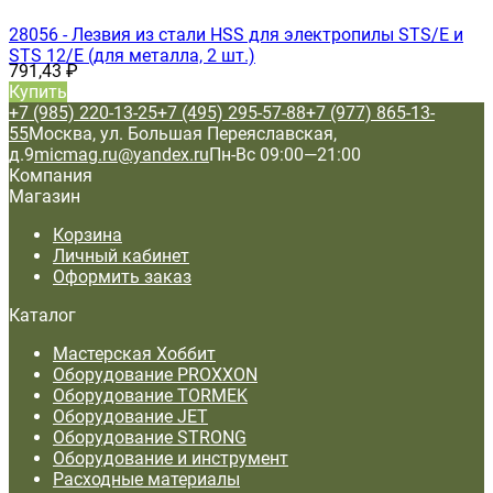
28056 - Лезвия из стали HSS для электропилы STS/E и
STS 12/E (для металла, 2 шт.)
791,43
₽
Купить
+7 (985) 220-13-25
+7 (495) 295-57-88
+7 (977) 865-13-
55
Москва, ул. Большая Переяславская,
д.9
micmag.ru@yandex.ru
Пн-Вс 09:00—21:00
Компания
Магазин
Корзина
Личный кабинет
Оформить заказ
Каталог
Мастерская Хоббит
Оборудование PROXXON
Оборудование TORMEK
Оборудование JET
Оборудование STRONG
Оборудование и инструмент
Расходные материалы