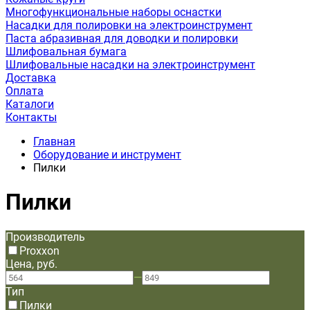
Многофункциональные наборы оснастки
Насадки для полировки на электроинструмент
Паста абразивная для доводки и полировки
Шлифовальная бумага
Шлифовальные насадки на электроинструмент
Доставка
Оплата
Каталоги
Контакты
Главная
Оборудование и инструмент
Пилки
Пилки
Производитель
Proxxon
Цена, руб.
—
Тип
Пилки