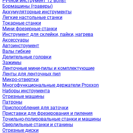
Ручной инструмент 12 вольт
Бормашины (граверы)
Аккумуляторные инструменты
Легкие настольные станки
Токарные станки
Мини фрезерные станки
Инструмент для склейки, пайки, нагрева
Аксессуары
Автоинструмент
Валы гибкие
Делительные головки
Зажимы
Ленточные мини-пилы и комплектующие
Ленты для ленточных пил
Микро-отвертки
Многофункциональные держатели Proxxon
Наборы инструмента
Отрезные машины
Патроны
Приспособления для заточки
Приставки для фрезерования и пиления
Точильно-полировальные станки и машины
Сверлильные станки и станины
Отрезные диски