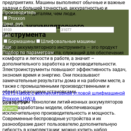
предприятиях. Машины выполняют обычные и важные
задачи с большей точностью, аккуратностью и
Производитель
вниманием к деталям, чем люди.
Proxxon
Цена, руб.
Набор аккумуляторного
—
инструмента
Тип
Бормашины
Шлифовальные машины
Еще
Набор аккумуляторного инструмента – это продукт
Подбор по параметрам
человеческого интеллекта, служащий для обеспечения
комфорта и легкости в работе, а значит –
дополнительного заработка и производительности.
Электроинструменты повышают эффективность задач,
экономя время и энергию. Они показывают
замечательные результаты дома и на рабочем месте, а
также с промышленными производственными и
обрабатывающими установками.
29815 Набор с аккумуляторной угловой шлифмашиной
Proxxon LHW/A
С развитием технологии литий-ионных аккумуляторов
28 816,71
₽
были разработаны модели, обеспечивающие
Купить
исключительную производительность и мощность.
Современные беспроводные устройства и их
разнообразие дают пользователю дополнительную
гибкость в комплектации: можно купить набор