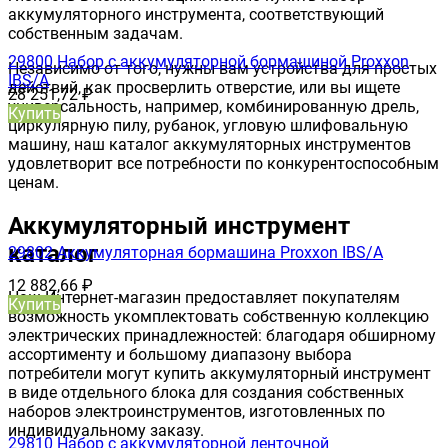
аккумуляторного инструмента, соответствующий
собственным задачам.
29800 Набор с аккумуляторной бормашиной Proxxon
Независимо от того, нужны вам устройства для простых
IBS/A
действий, как просверлить отверстие, или вы ищете
28 251,72
₽
универсальность, например, комбинированную дрель,
Купить
циркулярную пилу, рубанок, угловую шлифовальную
машину, наш каталог аккумуляторных инструментов
удовлетворит все потребности по конкурентоспособным
ценам.
Аккумуляторный инструмент
каталог
29802 Аккумуляторная бормашина Proxxon IBS/A
12 882,66
₽
Наш Интернет-магазин предоставляет покупателям
Купить
возможность укомплектовать собственную коллекцию
электрических принадлежностей: благодаря обширному
ассортименту и большому диапазону выбора
потребители могут купить аккумуляторный инструмент
в виде отдельного блока для создания собственных
наборов электроинструментов, изготовленных по
индивидуальному заказу.
29810 Набор с аккумуляторной ленточной