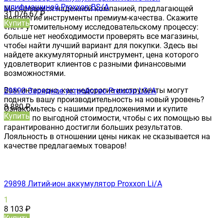
шлифмашиной Proxxon BS/A
Мы являемся надежной компанией, предлагающей
31 076,67
₽
недорогие инструменты премиум-качества. Скажите
Купить
«нет» утомительному исследовательскому процессу:
больше нет необходимости проверять все магазины,
чтобы найти лучший вариант для покупки. Здесь вы
найдете аккумуляторный инструмент, цена которого
удовлетворит клиентов с разными финансовыми
возможностями.
Вам интересно, как недорогие инструменты могут
29890 Зарядное устройство Proxxon LG/A
поднять вашу производительность на новый уровень?
8 880
₽
Ознакомьтесь с нашими предложениями и купите
Купить
онлайн по выгодной стоимости, чтобы с их помощью вы
гарантированно достигли больших результатов.
Лояльность в отношении цены никак не сказывается на
качестве предлагаемых товаров!
29898 Литий-ион аккумулятор Proxxon Li/A
1
8 103
₽