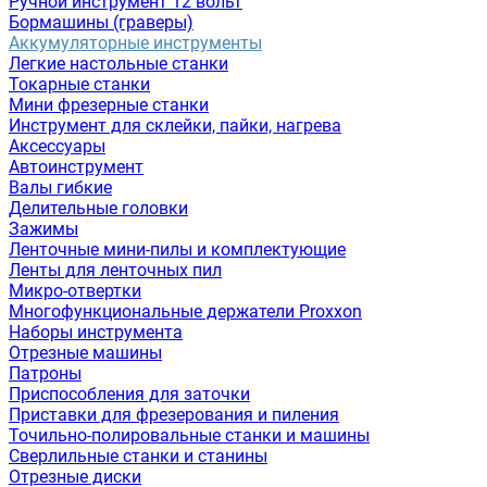
Ручной инструмент 12 вольт
Бормашины (граверы)
Аккумуляторные инструменты
Легкие настольные станки
Токарные станки
Мини фрезерные станки
Инструмент для склейки, пайки, нагрева
Аксессуары
Автоинструмент
Валы гибкие
Делительные головки
Зажимы
Ленточные мини-пилы и комплектующие
Ленты для ленточных пил
Микро-отвертки
Многофункциональные держатели Proxxon
Наборы инструмента
Отрезные машины
Патроны
Приспособления для заточки
Приставки для фрезерования и пиления
Точильно-полировальные станки и машины
Сверлильные станки и станины
Отрезные диски