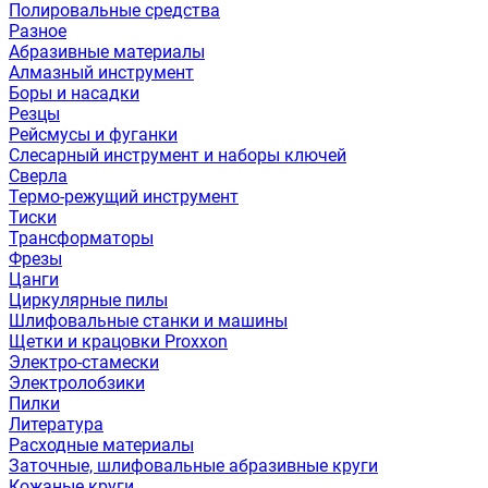
Полировальные средства
Разное
Абразивные материалы
Алмазный инструмент
Боры и насадки
Резцы
Рейсмусы и фуганки
Слесарный инструмент и наборы ключей
Сверла
Термо-режущий инструмент
Тиски
Трансформаторы
Фрезы
Цанги
Циркулярные пилы
Шлифовальные станки и машины
Щетки и крацовки Proxxon
Электро-стамески
Электролобзики
Пилки
Литература
Расходные материалы
Заточные, шлифовальные абразивные круги
Кожаные круги