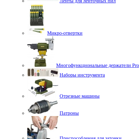
Ленты для ленточных пил
Микро-отвертки
Многофункциональные держатели Pro
Наборы инструмента
Отрезные машины
Патроны
Приспособления для заточки