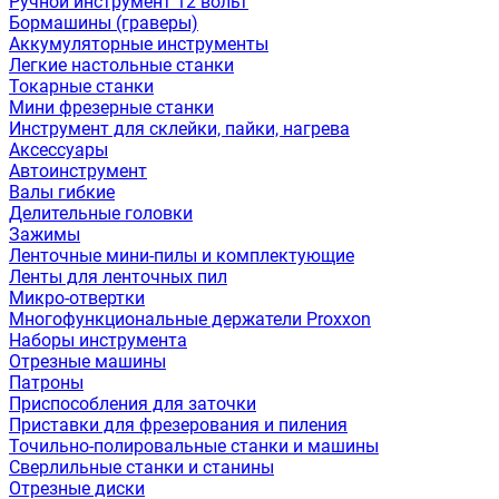
Ручной инструмент 12 вольт
Бормашины (граверы)
Аккумуляторные инструменты
Легкие настольные станки
Токарные станки
Мини фрезерные станки
Инструмент для склейки, пайки, нагрева
Аксессуары
Автоинструмент
Валы гибкие
Делительные головки
Зажимы
Ленточные мини-пилы и комплектующие
Ленты для ленточных пил
Микро-отвертки
Многофункциональные держатели Proxxon
Наборы инструмента
Отрезные машины
Патроны
Приспособления для заточки
Приставки для фрезерования и пиления
Точильно-полировальные станки и машины
Сверлильные станки и станины
Отрезные диски