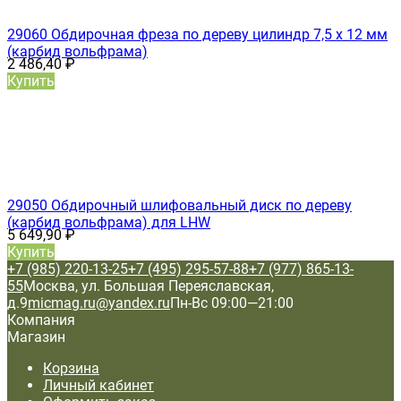
29060 Обдирочная фреза по дереву цилиндр 7,5 х 12 мм
(карбид вольфрама)
2 486,40
₽
Купить
29050 Обдирочный шлифовальный диск по дереву
(карбид вольфрама) для LHW
5 649,90
₽
Купить
+7 (985) 220-13-25
+7 (495) 295-57-88
+7 (977) 865-13-
55
Москва, ул. Большая Переяславская,
д.9
micmag.ru@yandex.ru
Пн-Вс 09:00—21:00
Компания
Магазин
Корзина
Личный кабинет