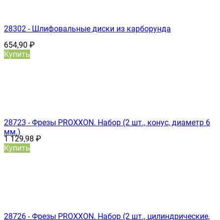
28302 - Шлифовальные диски из карборунда
654,90
₽
Купить
28723 - Фрезы PROXXON. Набор (2 шт., конус, диаметр 6
мм.)
1 129,98
₽
Купить
28726 - Фрезы PROXXON. Набор (2 шт., цилиндрические,