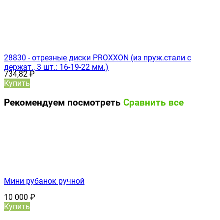
28830 - отрезные диски PROXXON (из пруж.стали с
держат., 3 шт.: 16-19-22 мм.)
734,82
₽
Купить
Рекомендуем посмотреть
Сравнить все
Мини рубанок ручной
10 000
₽
Купить