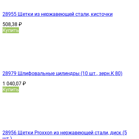
28955 Щетки из нержавеющей стали, кисточки
508,38
₽
Купить
28979 Шлифовальные цилиндры (10 шт., зерн.К 80)
1 040,07
₽
Купить
28956 Щетки Proxxon из нержавеющей стали, диск (5
шт.)