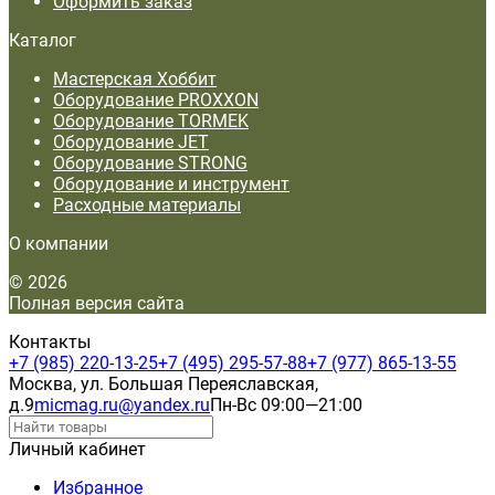
Оформить заказ
Каталог
Мастерская Хоббит
Оборудование PROXXON
Оборудование TORMEK
Оборудование JET
Оборудование STRONG
Оборудование и инструмент
Расходные материалы
О компании
© 2026
Полная версия сайта
Контакты
+7 (985) 220-13-25
+7 (495) 295-57-88
+7 (977) 865-13-55
Москва, ул. Большая Переяславская,
д.9
micmag.ru@yandex.ru
Пн-Вс 09:00—21:00
Личный кабинет
Избранное