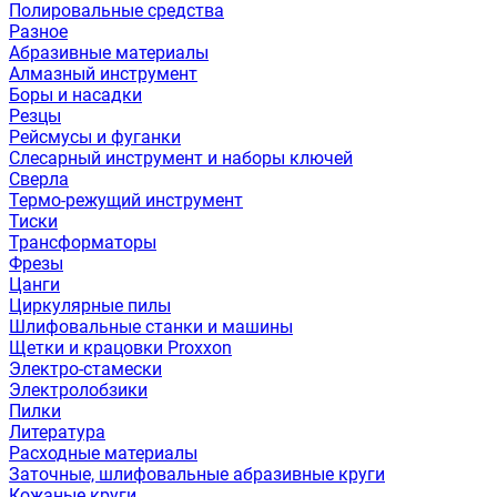
Полировальные средства
Разное
Абразивные материалы
Алмазный инструмент
Боры и насадки
Резцы
Рейсмусы и фуганки
Слесарный инструмент и наборы ключей
Сверла
Термо-режущий инструмент
Тиски
Трансформаторы
Фрезы
Цанги
Циркулярные пилы
Шлифовальные станки и машины
Щетки и крацовки Proxxon
Электро-стамески
Электролобзики
Пилки
Литература
Расходные материалы
Заточные, шлифовальные абразивные круги
Кожаные круги