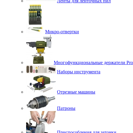
Ленты для ленточных пил
Микро-отвертки
Многофункциональные держатели Pro
Наборы инструмента
Отрезные машины
Патроны
Приспособления для заточки