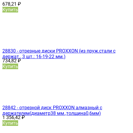
678,21
₽
Купить
28830 - отрезные диски PROXXON (из пруж.стали с
держат., 3 шт.: 16-19-22 мм.)
734,82
₽
Купить
28842 - отрезной диск PROXXON алмазный с
держателем(диаметр38 мм.,толщина0,6мм)
1 356,42
₽
Купить