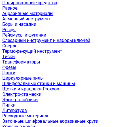
Полировальные средства
Разное
Абразивные материалы
Алмазный инструмент
Боры и насадки
Резцы
Рейсмусы и фуганки
Слесарный инструмент и наборы ключей
Сверла
Термо-режущий инструмент
Тиски
Трансформаторы
Фрезы
Цанги
Циркулярные пилы
Шлифовальные станки и машины
Щетки и крацовки Proxxon
Электро-стамески
Электролобзики
Пилки
Литература
Расходные материалы
Заточные, шлифовальные абразивные круги
Кожаные круги