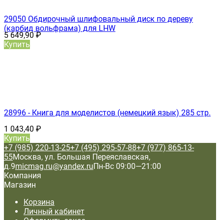
29050 Обдирочный шлифовальный диск по дереву
(карбид вольфрама) для LHW
5 649,90
₽
Купить
28996 - Книга для моделистов (немецкий язык) 285 стр.
1 043,40
₽
Купить
+7 (985) 220-13-25
+7 (495) 295-57-88
+7 (977) 865-13-
55
Москва, ул. Большая Переяславская,
д.9
micmag.ru@yandex.ru
Пн-Вс 09:00—21:00
Компания
Магазин
Корзина
Личный кабинет