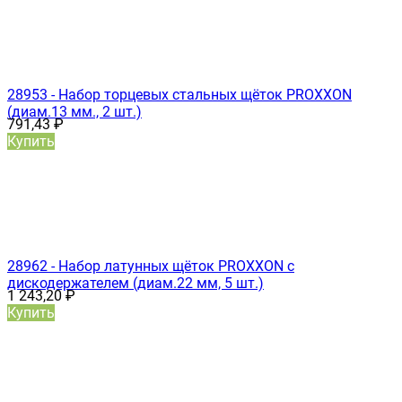
28953 - Набор торцевых стальных щёток PROXXON
(диам.13 мм., 2 шт.)
791,43
₽
Купить
28962 - Набор латунных щёток PROXXON с
дискодержателем (диам.22 мм, 5 шт.)
1 243,20
₽
Купить