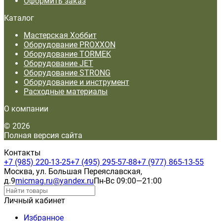
Оформить заказ
Каталог
Мастерская Хоббит
Оборудование PROXXON
Оборудование TORMEK
Оборудование JET
Оборудование STRONG
Оборудование и инструмент
Расходные материалы
О компании
© 2026
Полная версия сайта
Контакты
+7 (985) 220-13-25
+7 (495) 295-57-88
+7 (977) 865-13-55
Москва, ул. Большая Переяславская,
д.9
micmag.ru@yandex.ru
Пн-Вс 09:00—21:00
Личный кабинет
Избранное