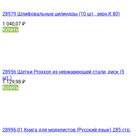
28979 Шлифовальные цилиндры (10 шт., зерн.К 80)
1 040,07
₽
Купить
28956 Щетки Proxxon из нержавеющей стали, диск (5
шт.)
1 129,98
₽
Купить
28996-01 Книга для моделистов (Русский язык) 285 стр.