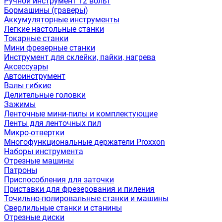
Ручной инструмент 12 вольт
Бормашины (граверы)
Аккумуляторные инструменты
Легкие настольные станки
Токарные станки
Мини фрезерные станки
Инструмент для склейки, пайки, нагрева
Аксессуары
Автоинструмент
Валы гибкие
Делительные головки
Зажимы
Ленточные мини-пилы и комплектующие
Ленты для ленточных пил
Микро-отвертки
Многофункциональные держатели Proxxon
Наборы инструмента
Отрезные машины
Патроны
Приспособления для заточки
Приставки для фрезерования и пиления
Точильно-полировальные станки и машины
Сверлильные станки и станины
Отрезные диски