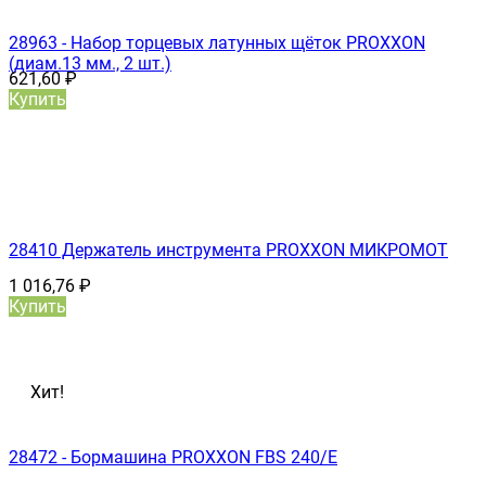
28963 - Набор торцевых латунных щёток PROXXON
(диам.13 мм., 2 шт.)
621,60
₽
Купить
28410 Держатель инструмента PROXXON МИКРОМОТ
1 016,76
₽
Купить
Хит!
28472 - Бормашина PROXXON FBS 240/Е