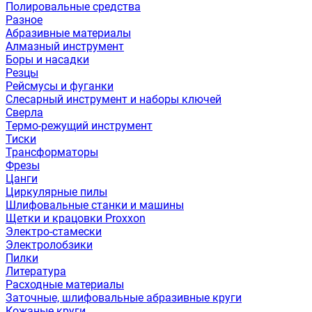
Полировальные средства
Разное
Абразивные материалы
Алмазный инструмент
Боры и насадки
Резцы
Рейсмусы и фуганки
Слесарный инструмент и наборы ключей
Сверла
Термо-режущий инструмент
Тиски
Трансформаторы
Фрезы
Цанги
Циркулярные пилы
Шлифовальные станки и машины
Щетки и крацовки Proxxon
Электро-стамески
Электролобзики
Пилки
Литература
Расходные материалы
Заточные, шлифовальные абразивные круги
Кожаные круги