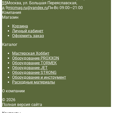
55
Москва, ул. Большая Переяславская,
д.9
micmag.ru@yandex.ru
Пн-Вс 09:00—21:00
Компания
Магазин
Корзина
Личный кабинет
Оформить заказ
Каталог
Мастерская Хоббит
Оборудование PROXXON
Оборудование TORMEK
Оборудование JET
Оборудование STRONG
Оборудование и инструмент
Расходные материалы
О компании
© 2026
Полная версия сайта