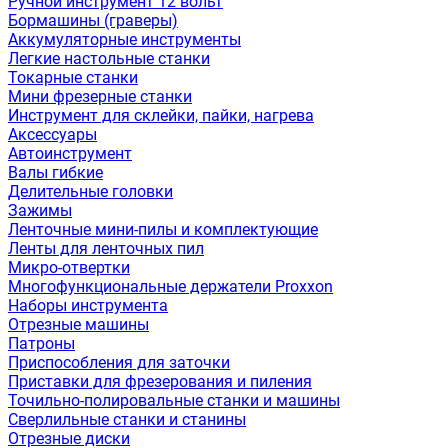
Ручной инструмент 12 вольт
Бормашины (граверы)
Аккумуляторные инструменты
Легкие настольные станки
Токарные станки
Мини фрезерные станки
Инструмент для склейки, пайки, нагрева
Аксессуары
Автоинструмент
Валы гибкие
Делительные головки
Зажимы
Ленточные мини-пилы и комплектующие
Ленты для ленточных пил
Микро-отвертки
Многофункциональные держатели Proxxon
Наборы инструмента
Отрезные машины
Патроны
Приспособления для заточки
Приставки для фрезерования и пиления
Точильно-полировальные станки и машины
Сверлильные станки и станины
Отрезные диски