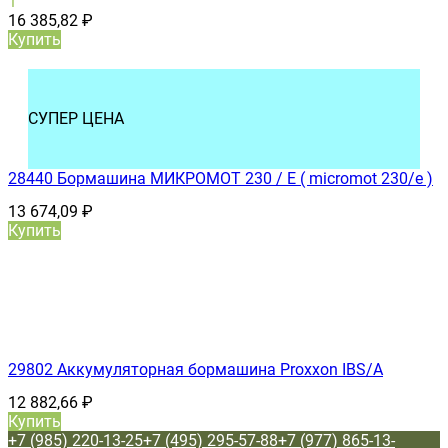
1
16 385,82
₽
Купить
СУПЕР ЦЕНА
28440 Бормашина МИКРОМОТ 230 / E ( micromot 230/e )
13 674,09
₽
Купить
29802 Аккумуляторная бормашина Proxxon IBS/A
12 882,66
₽
Купить
+7 (985) 220-13-25
+7 (495) 295-57-88
+7 (977) 865-13-