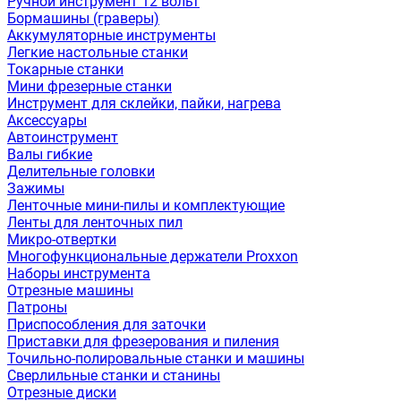
Ручной инструмент 12 вольт
Бормашины (граверы)
Аккумуляторные инструменты
Легкие настольные станки
Токарные станки
Мини фрезерные станки
Инструмент для склейки, пайки, нагрева
Аксессуары
Автоинструмент
Валы гибкие
Делительные головки
Зажимы
Ленточные мини-пилы и комплектующие
Ленты для ленточных пил
Микро-отвертки
Многофункциональные держатели Proxxon
Наборы инструмента
Отрезные машины
Патроны
Приспособления для заточки
Приставки для фрезерования и пиления
Точильно-полировальные станки и машины
Сверлильные станки и станины
Отрезные диски