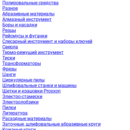
Полировальные средства
Разное
Абразивные материалы
Алмазный инструмент
Боры и насадки
Резцы
Рейсмусы и фуганки
Слесарный инструмент и наборы ключей
Сверла
Термо-режущий инструмент
Тиски
Трансформаторы
Фрезы
Цанги
Циркулярные пилы
Шлифовальные станки и машины
Щетки и крацовки Proxxon
Электро-стамески
Электролобзики
Пилки
Литература
Расходные материалы
Заточные, шлифовальные абразивные круги
Кожаные круги