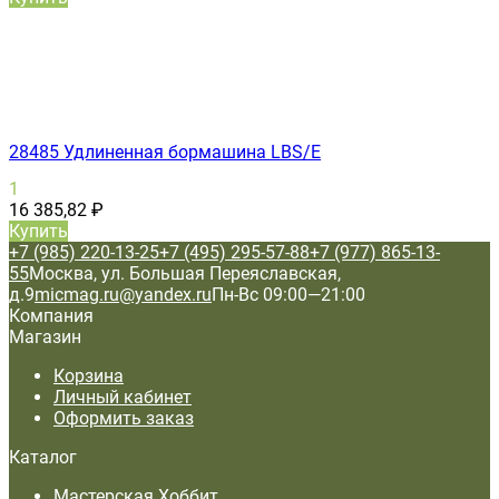
28485 Удлиненная бормашина LBS/E
1
16 385,82
₽
Купить
+7 (985) 220-13-25
+7 (495) 295-57-88
+7 (977) 865-13-
55
Москва, ул. Большая Переяславская,
д.9
micmag.ru@yandex.ru
Пн-Вс 09:00—21:00
Компания
Магазин
Корзина
Личный кабинет
Оформить заказ
Каталог
Мастерская Хоббит