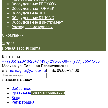
Оборудование PROXXON
Оборудование TORMEK
Оборудование JET
Оборудование STRONG
Оборудование и инструмент
Расходные материалы
О компании
© 2026
Полная версия сайта
Контакты
+7 (985) 220-13-25
+7 (495) 295-57-88
+7 (977) 865-13-55
Москва, ул. Большая Переяславская,
д.9
micmag.ru@yandex.ru
Пн-Вс 09:00—21:00
Личный кабинет
Избранное
Сравнение
Товар в сравнении
Вход
Регистрация