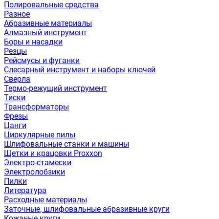
Полировальные средства
Разное
Абразивные материалы
Алмазный инструмент
Боры и насадки
Резцы
Рейсмусы и фуганки
Слесарный инструмент и наборы ключей
Сверла
Термо-режущий инструмент
Тиски
Трансформаторы
Фрезы
Цанги
Циркулярные пилы
Шлифовальные станки и машины
Щетки и крацовки Proxxon
Электро-стамески
Электролобзики
Пилки
Литература
Расходные материалы
Заточные, шлифовальные абразивные круги
Кожаные круги