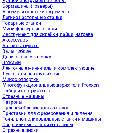
Ручной инструмент 12 вольт
Бормашины (граверы)
Аккумуляторные инструменты
Легкие настольные станки
Токарные станки
Мини фрезерные станки
Инструмент для склейки, пайки, нагрева
Аксессуары
Автоинструмент
Валы гибкие
Делительные головки
Зажимы
Ленточные мини-пилы и комплектующие
Ленты для ленточных пил
Микро-отвертки
Многофункциональные держатели Proxxon
Наборы инструмента
Отрезные машины
Патроны
Приспособления для заточки
Приставки для фрезерования и пиления
Точильно-полировальные станки и машины
Сверлильные станки и станины
Отрезные диски