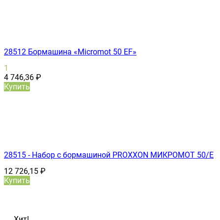
28512 Бормашина «Micromot 50 ЕF»
1
4 746,36
₽
Купить
28515 - Набор с бормашиной PROXXON МИКРОМОТ 50/Е
12 726,15
₽
Купить
Хит!