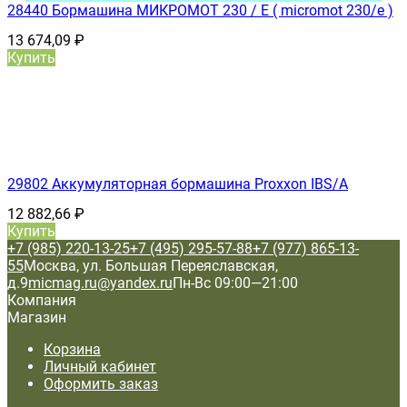
28440 Бормашина МИКРОМОТ 230 / E ( micromot 230/e )
13 674,09
₽
Купить
29802 Аккумуляторная бормашина Proxxon IBS/A
12 882,66
₽
Купить
+7 (985) 220-13-25
+7 (495) 295-57-88
+7 (977) 865-13-
55
Москва, ул. Большая Переяславская,
д.9
micmag.ru@yandex.ru
Пн-Вс 09:00—21:00
Компания
Магазин
Корзина
Личный кабинет
Оформить заказ