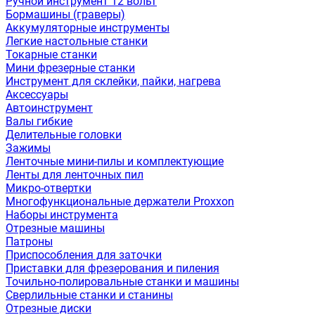
Ручной инструмент 12 вольт
Бормашины (граверы)
Аккумуляторные инструменты
Легкие настольные станки
Токарные станки
Мини фрезерные станки
Инструмент для склейки, пайки, нагрева
Аксессуары
Автоинструмент
Валы гибкие
Делительные головки
Зажимы
Ленточные мини-пилы и комплектующие
Ленты для ленточных пил
Микро-отвертки
Многофункциональные держатели Proxxon
Наборы инструмента
Отрезные машины
Патроны
Приспособления для заточки
Приставки для фрезерования и пиления
Точильно-полировальные станки и машины
Сверлильные станки и станины
Отрезные диски