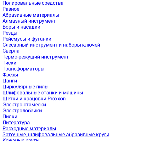
Полировальные средства
Разное
Абразивные материалы
Алмазный инструмент
Боры и насадки
Резцы
Рейсмусы и фуганки
Слесарный инструмент и наборы ключей
Сверла
Термо-режущий инструмент
Тиски
Трансформаторы
Фрезы
Цанги
Циркулярные пилы
Шлифовальные станки и машины
Щетки и крацовки Proxxon
Электро-стамески
Электролобзики
Пилки
Литература
Расходные материалы
Заточные, шлифовальные абразивные круги
Кожаные круги