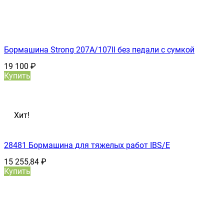
Бормашина Strong 207А/107II без педали с сумкой
19 100
₽
Купить
Хит!
28481 Бормашина для тяжелых работ IBS/E
15 255,84
₽
Купить