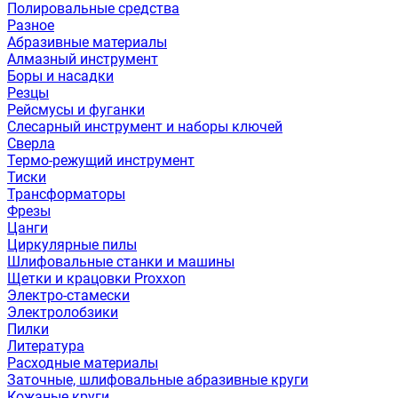
Полировальные средства
Разное
Абразивные материалы
Алмазный инструмент
Боры и насадки
Резцы
Рейсмусы и фуганки
Слесарный инструмент и наборы ключей
Сверла
Термо-режущий инструмент
Тиски
Трансформаторы
Фрезы
Цанги
Циркулярные пилы
Шлифовальные станки и машины
Щетки и крацовки Proxxon
Электро-стамески
Электролобзики
Пилки
Литература
Расходные материалы
Заточные, шлифовальные абразивные круги
Кожаные круги