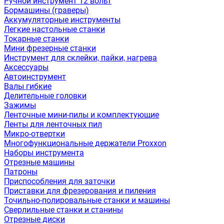
Ручной инструмент 12 вольт
Бормашины (граверы)
Аккумуляторные инструменты
Легкие настольные станки
Токарные станки
Мини фрезерные станки
Инструмент для склейки, пайки, нагрева
Аксессуары
Автоинструмент
Валы гибкие
Делительные головки
Зажимы
Ленточные мини-пилы и комплектующие
Ленты для ленточных пил
Микро-отвертки
Многофункциональные держатели Proxxon
Наборы инструмента
Отрезные машины
Патроны
Приспособления для заточки
Приставки для фрезерования и пиления
Точильно-полировальные станки и машины
Сверлильные станки и станины
Отрезные диски