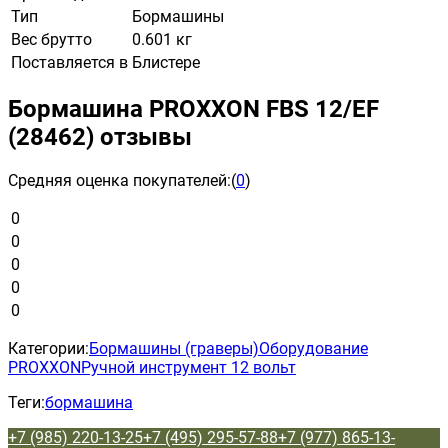
Тип
Бормашины
Вес брутто
0.601 кг
Поставляется в
Блистере
Бормашина PROXXON FBS 12/ЕF
(28462) отзывы
Средняя оценка покупателей:
(
0
)
0
0
0
0
0
Категории:
Бормашины (граверы)
Оборудование
PROXXON
Ручной инструмент 12 вольт
Теги:
бормашина
+7 (985) 220-13-25
+7 (495) 295-57-88
+7 (977) 865-13-