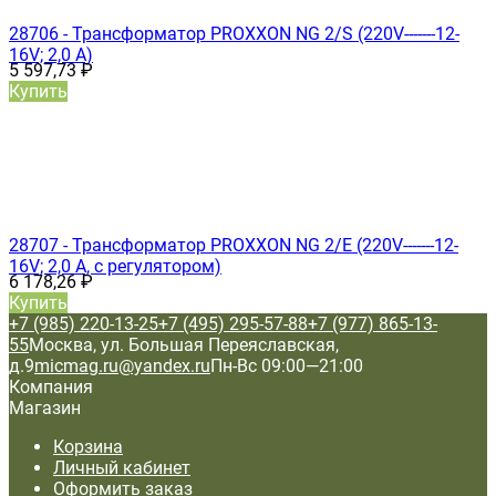
28706 - Трансформатор PROXXON NG 2/S (220V-------12-
16V; 2,0 А)
5 597,73
₽
Купить
28707 - Трансформатор PROXXON NG 2/Е (220V-------12-
16V; 2,0 А, с регулятором)
6 178,26
₽
Купить
+7 (985) 220-13-25
+7 (495) 295-57-88
+7 (977) 865-13-
55
Москва, ул. Большая Переяславская,
д.9
micmag.ru@yandex.ru
Пн-Вс 09:00—21:00
Компания
Магазин
Корзина
Личный кабинет
Оформить заказ