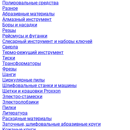
Полировальные средства
Разное
Абразивные материалы
Алмазный инструмент
Боры и насадки
Резцы
Рейсмусы и фуганки
Слесарный инструмент и наборы ключей
Сверла
Термо-режущий инструмент
Тиски
Трансформаторы
Фрезы
Цанги
Циркулярные пилы
Шлифовальные станки и машины
Щетки и крацовки Proxxon
Электро-стамески
Электролобзики
Пилки
Литература
Расходные материалы
Заточные, шлифовальные абразивные круги
Кожаные круги