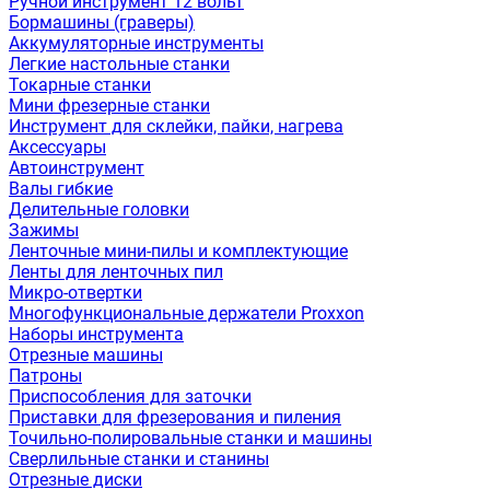
Ручной инструмент 12 вольт
Бормашины (граверы)
Аккумуляторные инструменты
Легкие настольные станки
Токарные станки
Мини фрезерные станки
Инструмент для склейки, пайки, нагрева
Аксессуары
Автоинструмент
Валы гибкие
Делительные головки
Зажимы
Ленточные мини-пилы и комплектующие
Ленты для ленточных пил
Микро-отвертки
Многофункциональные держатели Proxxon
Наборы инструмента
Отрезные машины
Патроны
Приспособления для заточки
Приставки для фрезерования и пиления
Точильно-полировальные станки и машины
Сверлильные станки и станины
Отрезные диски