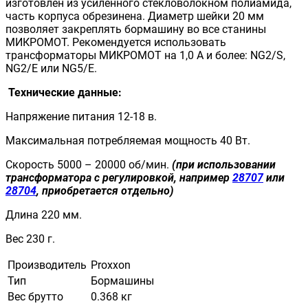
изготовлен из усиленного стекловолокном полиамида,
часть корпуса обрезинена. Диаметр шейки 20 мм
позволяет закреплять бормашину во все станины
МИКРОМОТ. Рекомендуется использовать
трансформаторы МИКРОМОТ на 1,0 А и более:
NG
2/
S
,
NG
2/
E
или
NG
5/
E
.
Технические данные:
Напряжение питания 12-18 в.
Максимальная потребляемая мощность 40 Вт.
Скорость 5000 – 20000 об/мин.
(при использовании
трансформатора с регулировкой, например
28707
или
28704
, приобретается отдельно)
Длина 220 мм.
Вес 230 г.
Производитель
Proxxon
Тип
Бормашины
Вес брутто
0.368 кг