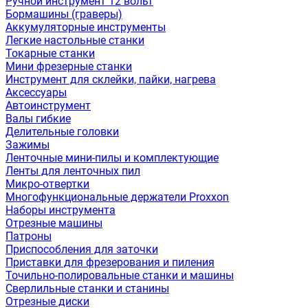
Ручной инструмент 12 вольт
Бормашины (граверы)
Аккумуляторные инструменты
Легкие настольные станки
Токарные станки
Мини фрезерные станки
Инструмент для склейки, пайки, нагрева
Аксессуары
Автоинструмент
Валы гибкие
Делительные головки
Зажимы
Ленточные мини-пилы и комплектующие
Ленты для ленточных пил
Микро-отвертки
Многофункциональные держатели Proxxon
Наборы инструмента
Отрезные машины
Патроны
Приспособления для заточки
Приставки для фрезерования и пиления
Точильно-полировальные станки и машины
Сверлильные станки и станины
Отрезные диски