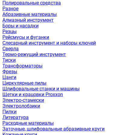
Полировальные средства
Разное
Абразивные материалы
Алмазный инструмент
Боры и насадки
Резцы
Рейсмусы и фуганки
Слесарный инструмент и наборы ключей
Сверла
Термо-режущий инструмент
Тиски
Трансформаторы
Фрезы
Цанги
Циркулярные пилы
Шлифовальные станки и машины
Щетки и крацовки Proxxon
Электро-стамески
Электролобзики
Пилки
Литература
Расходные материалы
Заточные, шлифовальные абразивные круги
Кожаные круги