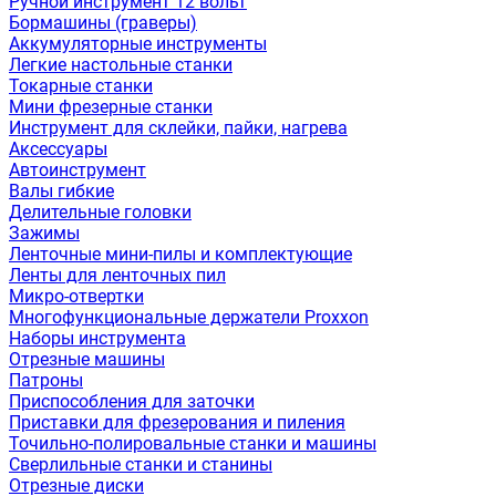
Ручной инструмент 12 вольт
Бормашины (граверы)
Аккумуляторные инструменты
Легкие настольные станки
Токарные станки
Мини фрезерные станки
Инструмент для склейки, пайки, нагрева
Аксессуары
Автоинструмент
Валы гибкие
Делительные головки
Зажимы
Ленточные мини-пилы и комплектующие
Ленты для ленточных пил
Микро-отвертки
Многофункциональные держатели Proxxon
Наборы инструмента
Отрезные машины
Патроны
Приспособления для заточки
Приставки для фрезерования и пиления
Точильно-полировальные станки и машины
Сверлильные станки и станины
Отрезные диски