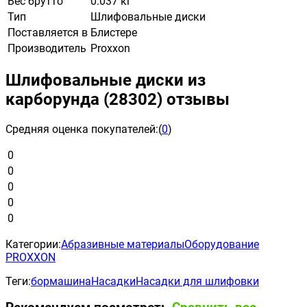
Вес брутто
0.037 кг
Тип
Шлифовальные диски
Поставляется в
Блистере
Производитель
Proxxon
Шлифовальные диски из
карборунда (28302) отзывы
Средняя оценка покупателей:
(
0
)
0
0
0
0
0
Категории:
Абразивные материалы
Оборудование
PROXXON
Теги:
бормашина
Насадки
Насадки для шлифовки