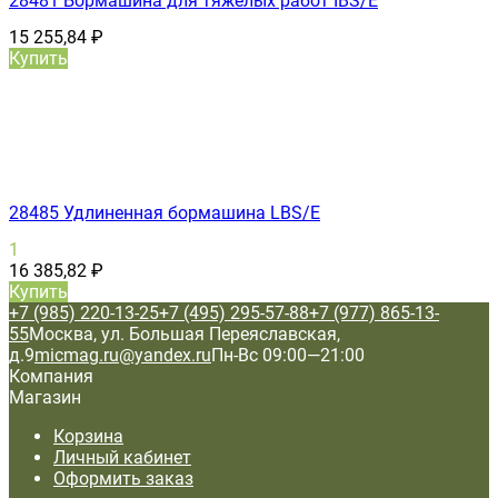
28481 Бормашина для тяжелых работ IBS/E
15 255,84
₽
Купить
28485 Удлиненная бормашина LBS/E
1
16 385,82
₽
Купить
+7 (985) 220-13-25
+7 (495) 295-57-88
+7 (977) 865-13-
55
Москва, ул. Большая Переяславская,
д.9
micmag.ru@yandex.ru
Пн-Вс 09:00—21:00
Компания
Магазин
Корзина
Личный кабинет
Оформить заказ