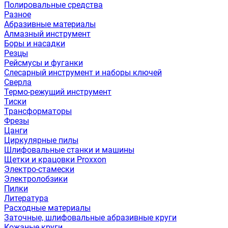
Полировальные средства
Разное
Абразивные материалы
Алмазный инструмент
Боры и насадки
Резцы
Рейсмусы и фуганки
Слесарный инструмент и наборы ключей
Сверла
Термо-режущий инструмент
Тиски
Трансформаторы
Фрезы
Цанги
Циркулярные пилы
Шлифовальные станки и машины
Щетки и крацовки Proxxon
Электро-стамески
Электролобзики
Пилки
Литература
Расходные материалы
Заточные, шлифовальные абразивные круги
Кожаные круги