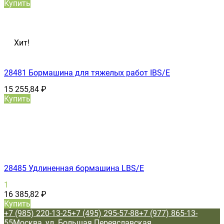
Купить
Хит!
28481 Бормашина для тяжелых работ IBS/E
15 255,84
₽
Купить
28485 Удлиненная бормашина LBS/E
1
16 385,82
₽
Купить
+7 (985) 220-13-25
+7 (495) 295-57-88
+7 (977) 865-13-
55
Москва, ул. Большая Переяславская,