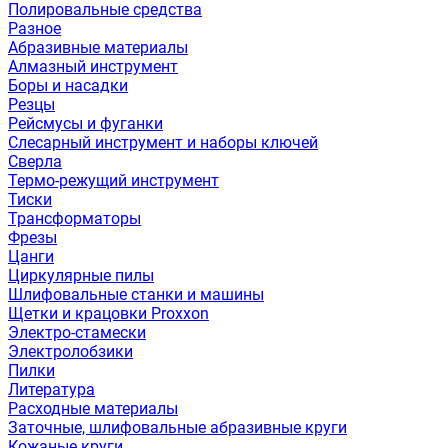
Полировальные средства
Разное
Абразивные материалы
Алмазный инструмент
Боры и насадки
Резцы
Рейсмусы и фуганки
Слесарный инструмент и наборы ключей
Сверла
Термо-режущий инструмент
Тиски
Трансформаторы
Фрезы
Цанги
Циркулярные пилы
Шлифовальные станки и машины
Щетки и крацовки Proxxon
Электро-стамески
Электролобзики
Пилки
Литература
Расходные материалы
Заточные, шлифовальные абразивные круги
Кожаные круги