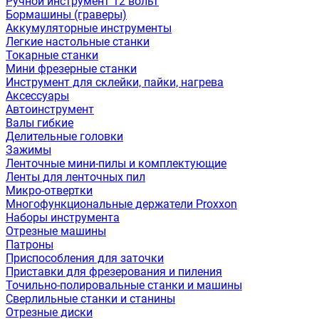
Ручной инструмент 12 вольт
Бормашины (граверы)
Аккумуляторные инструменты
Легкие настольные станки
Токарные станки
Мини фрезерные станки
Инструмент для склейки, пайки, нагрева
Аксессуары
Автоинструмент
Валы гибкие
Делительные головки
Зажимы
Ленточные мини-пилы и комплектующие
Ленты для ленточных пил
Микро-отвертки
Многофункциональные держатели Proxxon
Наборы инструмента
Отрезные машины
Патроны
Приспособления для заточки
Приставки для фрезерования и пиления
Точильно-полировальные станки и машины
Сверлильные станки и станины
Отрезные диски