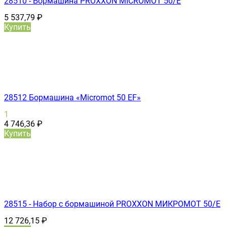
28510 - Бормашина PROXXON MICROMOT 50/E
5 537,79
₽
Купить
28512 Бормашина «Micromot 50 ЕF»
1
4 746,36
₽
Купить
28515 - Набор с бормашиной PROXXON МИКРОМОТ 50/Е
12 726,15
₽