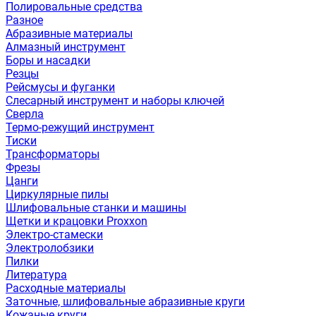
Полировальные средства
Разное
Абразивные материалы
Алмазный инструмент
Боры и насадки
Резцы
Рейсмусы и фуганки
Слесарный инструмент и наборы ключей
Сверла
Термо-режущий инструмент
Тиски
Трансформаторы
Фрезы
Цанги
Циркулярные пилы
Шлифовальные станки и машины
Щетки и крацовки Proxxon
Электро-стамески
Электролобзики
Пилки
Литература
Расходные материалы
Заточные, шлифовальные абразивные круги
Кожаные круги