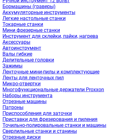
Ручной инструмент 12 вольт
Бормашины (граверы)
Аккумуляторные инструменты
Легкие настольные станки
Токарные станки
Мини фрезерные станки
Инструмент для склейки, пайки, нагрева
Аксессуары
Автоинструмент
Валы гибкие
Делительные головки
Зажимы
Ленточные мини-пилы и комплектующие
Ленты для ленточных пил
Микро-отвертки
Многофункциональные держатели Proxxon
Наборы инструмента
Отрезные машины
Патроны
Приспособления для заточки
Приставки для фрезерования и пиления
Точильно-полировальные станки и машины
Сверлильные станки и станины
Отрезные диски