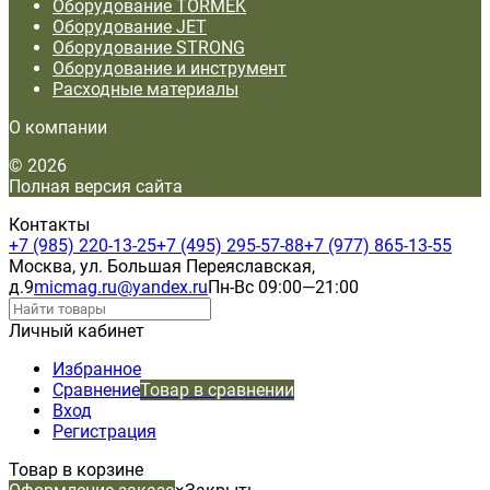
Оборудование TORMEK
Оборудование JET
Оборудование STRONG
Оборудование и инструмент
Расходные материалы
О компании
© 2026
Полная версия сайта
Контакты
+7 (985) 220-13-25
+7 (495) 295-57-88
+7 (977) 865-13-55
Москва, ул. Большая Переяславская,
д.9
micmag.ru@yandex.ru
Пн-Вс 09:00—21:00
Личный кабинет
Избранное
Сравнение
Товар в сравнении
Вход
Регистрация
Товар в корзине