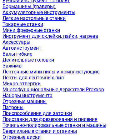
Ручной инструмент 12 вольт
Бормашины (граверы)
Аккумуляторные инструменты
Легкие настольные станки
Токарные станки
Мини фрезерные станки
Инструмент для склейки, пайки, нагрева
Аксессуары
Автоинструмент
Валы гибкие
Делительные головки
Зажимы
Ленточные мини-пилы и комплектующие
Ленты для ленточных пил
Микро-отвертки
Многофункциональные держатели Proxxon
Наборы инструмента
Отрезные машины
Патроны
Приспособления для заточки
Приставки для фрезерования и пиления
Точильно-полировальные станки и машины
Сверлильные станки и станины
Отрезные диски