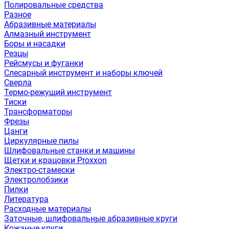
Полировальные средства
Разное
Абразивные материалы
Алмазный инструмент
Боры и насадки
Резцы
Рейсмусы и фуганки
Слесарный инструмент и наборы ключей
Сверла
Термо-режущий инструмент
Тиски
Трансформаторы
Фрезы
Цанги
Циркулярные пилы
Шлифовальные станки и машины
Щетки и крацовки Proxxon
Электро-стамески
Электролобзики
Пилки
Литература
Расходные материалы
Заточные, шлифовальные абразивные круги
Кожаные круги