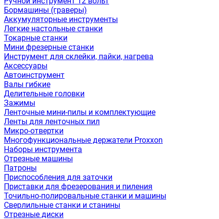
Ручной инструмент 12 вольт
Бормашины (граверы)
Аккумуляторные инструменты
Легкие настольные станки
Токарные станки
Мини фрезерные станки
Инструмент для склейки, пайки, нагрева
Аксессуары
Автоинструмент
Валы гибкие
Делительные головки
Зажимы
Ленточные мини-пилы и комплектующие
Ленты для ленточных пил
Микро-отвертки
Многофункциональные держатели Proxxon
Наборы инструмента
Отрезные машины
Патроны
Приспособления для заточки
Приставки для фрезерования и пиления
Точильно-полировальные станки и машины
Сверлильные станки и станины
Отрезные диски