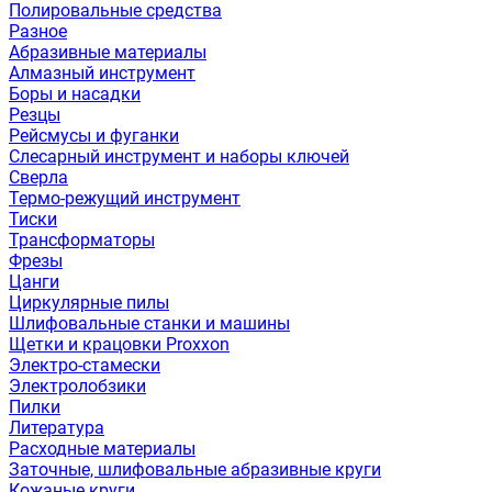
Полировальные средства
Разное
Абразивные материалы
Алмазный инструмент
Боры и насадки
Резцы
Рейсмусы и фуганки
Слесарный инструмент и наборы ключей
Сверла
Термо-режущий инструмент
Тиски
Трансформаторы
Фрезы
Цанги
Циркулярные пилы
Шлифовальные станки и машины
Щетки и крацовки Proxxon
Электро-стамески
Электролобзики
Пилки
Литература
Расходные материалы
Заточные, шлифовальные абразивные круги
Кожаные круги