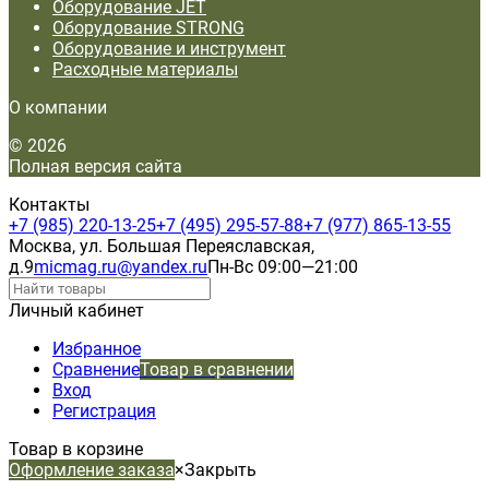
Оборудование JET
Оборудование STRONG
Оборудование и инструмент
Расходные материалы
О компании
© 2026
Полная версия сайта
Контакты
+7 (985) 220-13-25
+7 (495) 295-57-88
+7 (977) 865-13-55
Москва, ул. Большая Переяславская,
д.9
micmag.ru@yandex.ru
Пн-Вс 09:00—21:00
Личный кабинет
Избранное
Сравнение
Товар в сравнении
Вход
Регистрация
Товар в корзине
Оформление заказа
×
Закрыть