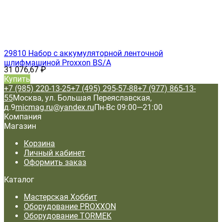
29810 Набор с аккумуляторной ленточной
шлифмашиной Proxxon BS/A
31 076,67
₽
Купить
+7 (985) 220-13-25
+7 (495) 295-57-88
+7 (977) 865-13-
55
Москва, ул. Большая Переяславская,
д.9
micmag.ru@yandex.ru
Пн-Вс 09:00—21:00
Компания
Магазин
Корзина
Личный кабинет
Оформить заказ
Каталог
Мастерская Хоббит
Оборудование PROXXON
Оборудование TORMEK