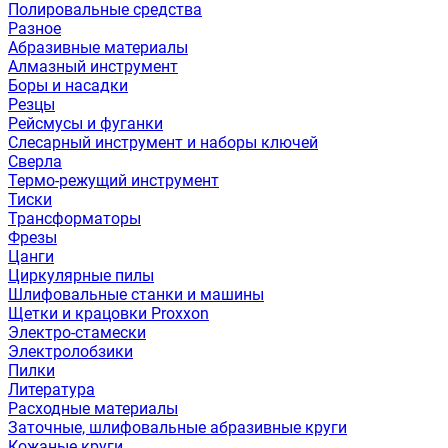
Полировальные средства
Разное
Абразивные материалы
Алмазный инструмент
Боры и насадки
Резцы
Рейсмусы и фуганки
Слесарный инструмент и наборы ключей
Сверла
Термо-режущий инструмент
Тиски
Трансформаторы
Фрезы
Цанги
Циркулярные пилы
Шлифовальные станки и машины
Щетки и крацовки Proxxon
Электро-стамески
Электролобзики
Пилки
Литература
Расходные материалы
Заточные, шлифовальные абразивные круги
Кожаные круги