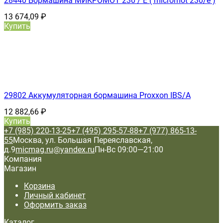
28440 Бормашина МИКРОМОТ 230 / E ( micromot 230/e )
13 674,09
₽
Купить
29802 Аккумуляторная бормашина Proxxon IBS/A
12 882,66
₽
Купить
+7 (985) 220-13-25
+7 (495) 295-57-88
+7 (977) 865-13-
55
Москва, ул. Большая Переяславская,
д.9
micmag.ru@yandex.ru
Пн-Вс 09:00—21:00
Компания
Магазин
Корзина
Личный кабинет
Оформить заказ
Каталог