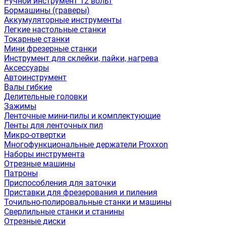
Ручной инструмент 12 вольт
Бормашины (граверы)
Аккумуляторные инструменты
Легкие настольные станки
Токарные станки
Мини фрезерные станки
Инструмент для склейки, пайки, нагрева
Аксессуары
Автоинструмент
Валы гибкие
Делительные головки
Зажимы
Ленточные мини-пилы и комплектующие
Ленты для ленточных пил
Микро-отвертки
Многофункциональные держатели Proxxon
Наборы инструмента
Отрезные машины
Патроны
Приспособления для заточки
Приставки для фрезерования и пиления
Точильно-полировальные станки и машины
Сверлильные станки и станины
Отрезные диски