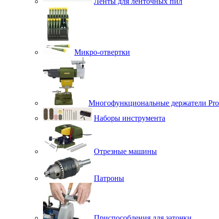
Ленты для ленточных пил
Микро-отвертки
Многофункциональные держатели Pro
Наборы инструмента
Отрезные машины
Патроны
Приспособления для заточки