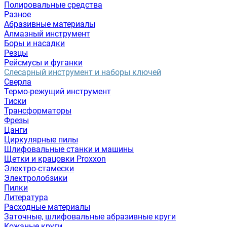
Полировальные средства
Разное
Абразивные материалы
Алмазный инструмент
Боры и насадки
Резцы
Рейсмусы и фуганки
Слесарный инструмент и наборы ключей
Сверла
Термо-режущий инструмент
Тиски
Трансформаторы
Фрезы
Цанги
Циркулярные пилы
Шлифовальные станки и машины
Щетки и крацовки Proxxon
Электро-стамески
Электролобзики
Пилки
Литература
Расходные материалы
Заточные, шлифовальные абразивные круги
Кожаные круги