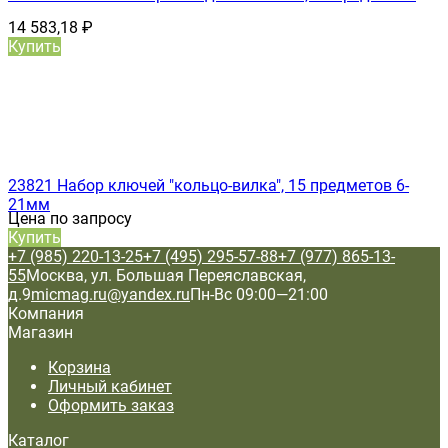
14 583,18
₽
Купить
23821 Набор ключей "кольцо-вилка", 15 предметов 6-
21мм
Цена по запросу
Купить
+7 (985) 220-13-25
+7 (495) 295-57-88
+7 (977) 865-13-
55
Москва, ул. Большая Переяславская,
д.9
micmag.ru@yandex.ru
Пн-Вс 09:00—21:00
Компания
Магазин
Корзина
Личный кабинет
Оформить заказ
Каталог