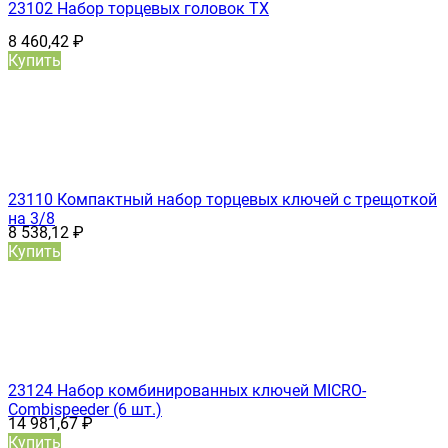
23102 Набор торцевых головок ТХ
8 460,42
₽
Купить
23110 Компактный набор торцевых ключей с трещоткой
на 3/8
8 538,12
₽
Купить
23124 Набор комбинированных ключей MICRO-
Combispeeder (6 шт.)
14 981,67
₽
Купить