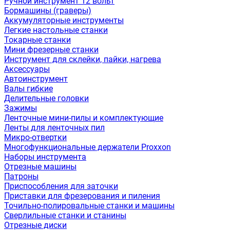
Ручной инструмент 12 вольт
Бормашины (граверы)
Аккумуляторные инструменты
Легкие настольные станки
Токарные станки
Мини фрезерные станки
Инструмент для склейки, пайки, нагрева
Аксессуары
Автоинструмент
Валы гибкие
Делительные головки
Зажимы
Ленточные мини-пилы и комплектующие
Ленты для ленточных пил
Микро-отвертки
Многофункциональные держатели Proxxon
Наборы инструмента
Отрезные машины
Патроны
Приспособления для заточки
Приставки для фрезерования и пиления
Точильно-полировальные станки и машины
Сверлильные станки и станины
Отрезные диски