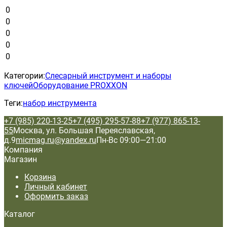
0
0
0
0
0
Категории:
Слесарный инструмент и наборы
ключей
Оборудование PROXXON
Теги:
набор инструмента
+7 (985) 220-13-25
+7 (495) 295-57-88
+7 (977) 865-13-
55
Москва, ул. Большая Переяславская,
д.9
micmag.ru@yandex.ru
Пн-Вс 09:00—21:00
Компания
Магазин
Корзина
Личный кабинет
Оформить заказ
Каталог