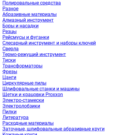
Полировальные средства
Разное
Абразивные материалы
Алмазный инструмент
Боры и насадки
Резцы
Рейсмусы и фуганки
Слесарный инструмент и наборы ключей
Сверла
Термо-режущий инструмент
Тиски
Трансформаторы
Фрезы
Цанги
Циркулярные пилы
Шлифовальные станки и машины
Щетки и крацовки Proxxon
Электро-стамески
Электролобзики
Пилки
Литература
Расходные материалы
Заточные, шлифовальные абразивные круги
Кожаные круги