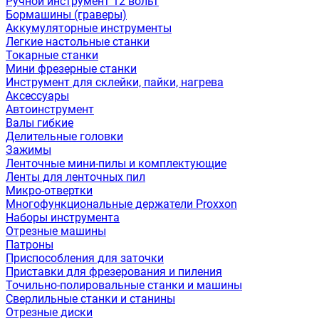
Ручной инструмент 12 вольт
Бормашины (граверы)
Аккумуляторные инструменты
Легкие настольные станки
Токарные станки
Мини фрезерные станки
Инструмент для склейки, пайки, нагрева
Аксессуары
Автоинструмент
Валы гибкие
Делительные головки
Зажимы
Ленточные мини-пилы и комплектующие
Ленты для ленточных пил
Микро-отвертки
Многофункциональные держатели Proxxon
Наборы инструмента
Отрезные машины
Патроны
Приспособления для заточки
Приставки для фрезерования и пиления
Точильно-полировальные станки и машины
Сверлильные станки и станины
Отрезные диски