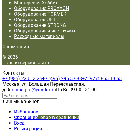
Мастерская Хоббит
Оборудование PROXXON
Оборудование TORMEK
Оборудование JET
Оборудование STRONG
Оборудование и инструмент
Расходные материалы
О компании
© 2026
Полная версия сайта
Контакты
+7 (985) 220-13-25
+7 (495) 295-57-88
+7 (977) 865-13-55
Москва, ул. Большая Переяславская,
д.9
micmag.ru@yandex.ru
Пн-Вс 09:00—21:00
Личный кабинет
Избранное
Сравнение
Товар в сравнении
Вход
Регистрация