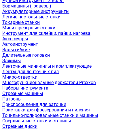
Ручной инструмент 12 вольт
Бормашины (граверы)
Аккумуляторные инструменты
Легкие настольные станки
Токарные станки
Мини фрезерные станки
Инструмент для склейки, пайки, нагрева
Аксессуары
Автоинструмент
Валы гибкие
Делительные головки
Зажимы
Ленточные мини-пилы и комплектующие
Ленты для ленточных пил
Микро-отвертки
Многофункциональные держатели Proxxon
Наборы инструмента
Отрезные машины
Патроны
Приспособления для заточки
Приставки для фрезерования и пиления
Точильно-полировальные станки и машины
Сверлильные станки и станины
Отрезные диски