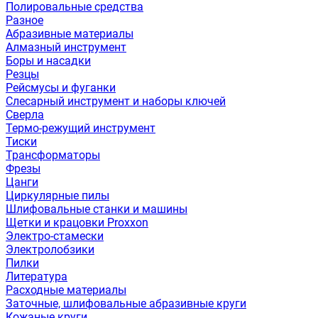
Полировальные средства
Разное
Абразивные материалы
Алмазный инструмент
Боры и насадки
Резцы
Рейсмусы и фуганки
Слесарный инструмент и наборы ключей
Сверла
Термо-режущий инструмент
Тиски
Трансформаторы
Фрезы
Цанги
Циркулярные пилы
Шлифовальные станки и машины
Щетки и крацовки Proxxon
Электро-стамески
Электролобзики
Пилки
Литература
Расходные материалы
Заточные, шлифовальные абразивные круги
Кожаные круги