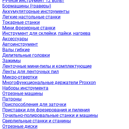
Ручной инструмент 12 вольт
Бормашины (граверы)
Аккумуляторные инструменты
Легкие настольные станки
Токарные станки
Мини фрезерные станки
Инструмент для склейки, пайки, нагрева
Аксессуары
Автоинструмент
Валы гибкие
Делительные головки
Зажимы
Ленточные мини-пилы и комплектующие
Ленты для ленточных пил
Микро-отвертки
Многофункциональные держатели Proxxon
Наборы инструмента
Отрезные машины
Патроны
Приспособления для заточки
Приставки для фрезерования и пиления
Точильно-полировальные станки и машины
Сверлильные станки и станины
Отрезные диски