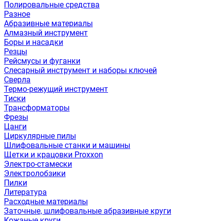
Полировальные средства
Разное
Абразивные материалы
Алмазный инструмент
Боры и насадки
Резцы
Рейсмусы и фуганки
Слесарный инструмент и наборы ключей
Сверла
Термо-режущий инструмент
Тиски
Трансформаторы
Фрезы
Цанги
Циркулярные пилы
Шлифовальные станки и машины
Щетки и крацовки Proxxon
Электро-стамески
Электролобзики
Пилки
Литература
Расходные материалы
Заточные, шлифовальные абразивные круги
Кожаные круги