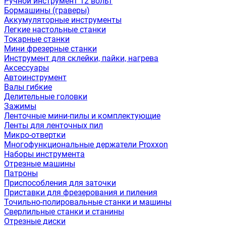
Ручной инструмент 12 вольт
Бормашины (граверы)
Аккумуляторные инструменты
Легкие настольные станки
Токарные станки
Мини фрезерные станки
Инструмент для склейки, пайки, нагрева
Аксессуары
Автоинструмент
Валы гибкие
Делительные головки
Зажимы
Ленточные мини-пилы и комплектующие
Ленты для ленточных пил
Микро-отвертки
Многофункциональные держатели Proxxon
Наборы инструмента
Отрезные машины
Патроны
Приспособления для заточки
Приставки для фрезерования и пиления
Точильно-полировальные станки и машины
Сверлильные станки и станины
Отрезные диски