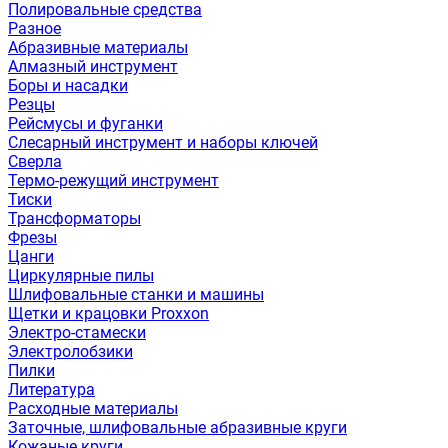
Полировальные средства
Разное
Абразивные материалы
Алмазный инструмент
Боры и насадки
Резцы
Рейсмусы и фуганки
Слесарный инструмент и наборы ключей
Сверла
Термо-режущий инструмент
Тиски
Трансформаторы
Фрезы
Цанги
Циркулярные пилы
Шлифовальные станки и машины
Щетки и крацовки Proxxon
Электро-стамески
Электролобзики
Пилки
Литература
Расходные материалы
Заточные, шлифовальные абразивные круги
Кожаные круги