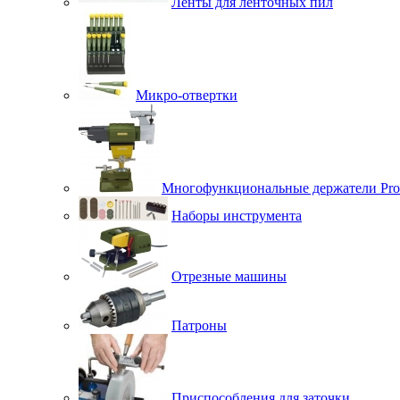
Ленты для ленточных пил
Микро-отвертки
Многофункциональные держатели Pro
Наборы инструмента
Отрезные машины
Патроны
Приспособления для заточки