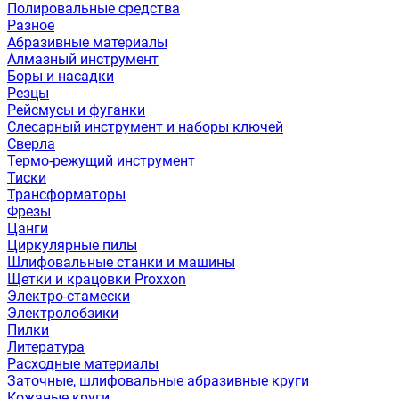
Полировальные средства
Разное
Абразивные материалы
Алмазный инструмент
Боры и насадки
Резцы
Рейсмусы и фуганки
Слесарный инструмент и наборы ключей
Сверла
Термо-режущий инструмент
Тиски
Трансформаторы
Фрезы
Цанги
Циркулярные пилы
Шлифовальные станки и машины
Щетки и крацовки Proxxon
Электро-стамески
Электролобзики
Пилки
Литература
Расходные материалы
Заточные, шлифовальные абразивные круги
Кожаные круги