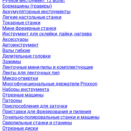
Ручной инструмент 12 вольт
Бормашины (граверы)
Аккумуляторные инструменты
Легкие настольные станки
Токарные станки
Мини фрезерные станки
Инструмент для склейки, пайки, нагрева
Аксессуары
Автоинструмент
Валы гибкие
Делительные головки
Зажимы
Ленточные мини-пилы и комплектующие
Ленты для ленточных пил
Микро-отвертки
Многофункциональные держатели Proxxon
Наборы инструмента
Отрезные машины
Патроны
Приспособления для заточки
Приставки для фрезерования и пиления
Точильно-полировальные станки и машины
Сверлильные станки и станины
Отрезные диски