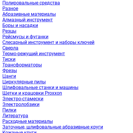
Полировальные средства
Разное
Абразивные материалы
Алмазный инструмент
Боры и насадки
Резцы
Рейсмусы и фуганки
Слесарный инструмент и наборы ключей
Сверла
Термо-режущий инструмент
Тиски
Трансформаторы
Фрезы
Цанги
Циркулярные пилы
Шлифовальные станки и машины
Щетки и крацовки Proxxon
Электро-стамески
Электролобзики
Пилки
Литература
Расходные материалы
Заточные, шлифовальные абразивные круги
Кожаные круги