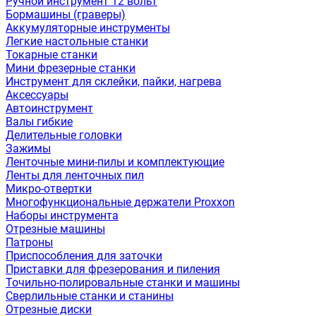
Ручной инструмент 12 вольт
Бормашины (граверы)
Аккумуляторные инструменты
Легкие настольные станки
Токарные станки
Мини фрезерные станки
Инструмент для склейки, пайки, нагрева
Аксессуары
Автоинструмент
Валы гибкие
Делительные головки
Зажимы
Ленточные мини-пилы и комплектующие
Ленты для ленточных пил
Микро-отвертки
Многофункциональные держатели Proxxon
Наборы инструмента
Отрезные машины
Патроны
Приспособления для заточки
Приставки для фрезерования и пиления
Точильно-полировальные станки и машины
Сверлильные станки и станины
Отрезные диски