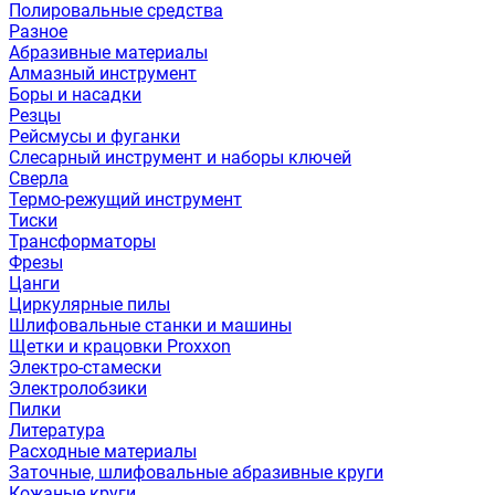
Полировальные средства
Разное
Абразивные материалы
Алмазный инструмент
Боры и насадки
Резцы
Рейсмусы и фуганки
Слесарный инструмент и наборы ключей
Сверла
Термо-режущий инструмент
Тиски
Трансформаторы
Фрезы
Цанги
Циркулярные пилы
Шлифовальные станки и машины
Щетки и крацовки Proxxon
Электро-стамески
Электролобзики
Пилки
Литература
Расходные материалы
Заточные, шлифовальные абразивные круги
Кожаные круги