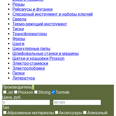
Резцы
Рейсмусы и фуганки
Слесарный инструмент и наборы ключей
Сверла
Термо-режущий инструмент
Тиски
Трансформаторы
Фрезы
Цанги
Циркулярные пилы
Шлифовальные станки и машины
Щетки и крацовки Proxxon
Электро-стамески
Электролобзики
Пилки
Литература
Производитель
1
Jet
Proxxon
Strong
Tormek
Цена, руб.
—
Тип
Абразивные материалы
Аксессуары
Алмазный