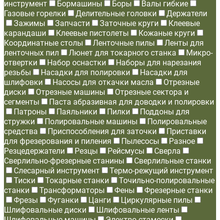
инструмент
Бормашины
Боры
Валы гибкие
Газовые горелки
Делительные головки
Держатели
Зажимы
Запчасти
Заточные круги
Клеевые
карандаши
Клеевые пистолеты
Кожаные круги
Координатные столы
Ленточные пилы
Ленты для
ленточных пил
Люнет для токарного станка
Микро-
отвертки
Набор оснастки
Наборы для нарезания
резьбы
Насадки для полировки
Насадки для
шлифовки
Насосы для откачки масла
Отрезные
диски
Отрезные машины
Отрезные сектора и
сегменты
Паста абразивная для доводки и полировки
Патроны
Паяльники
Пилки
Поддоны для
стружки
Полировальные машины
Полировальные
средства
Приспособления для заточки
Приставки
для фрезерования и пиления
Пылесосы
Разное
Резцедержатели
Резцы
Рейсмусы
Сверла
Сверлильно-фрезерные станины
Сверлильные станки
Слесарный инструмент
Термо-режущий инструмент
Тиски
Токарные станки
Точильно-полировальные
станки
Трансформаторы
Фены
Фрезерные станки
Фрезы
Фуганки
Цанги
Циркулярные пилы
Шлифовальные диски
Шлифовальные ленты
Шлифовальные машины
Электро-стамески