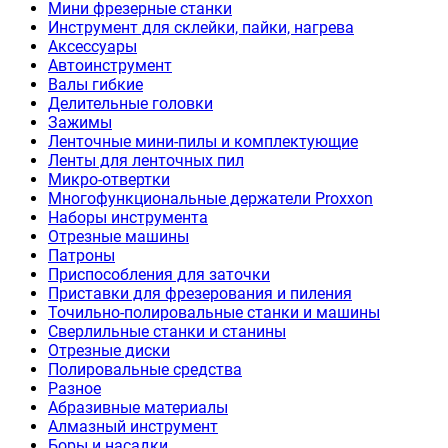
Мини фрезерные станки
Инструмент для склейки, пайки, нагрева
Аксессуары
Автоинструмент
Валы гибкие
Делительные головки
Зажимы
Ленточные мини-пилы и комплектующие
Ленты для ленточных пил
Микро-отвертки
Многофункциональные держатели Proxxon
Наборы инструмента
Отрезные машины
Патроны
Приспособления для заточки
Приставки для фрезерования и пиления
Точильно-полировальные станки и машины
Сверлильные станки и станины
Отрезные диски
Полировальные средства
Разное
Абразивные материалы
Алмазный инструмент
Боры и насадки