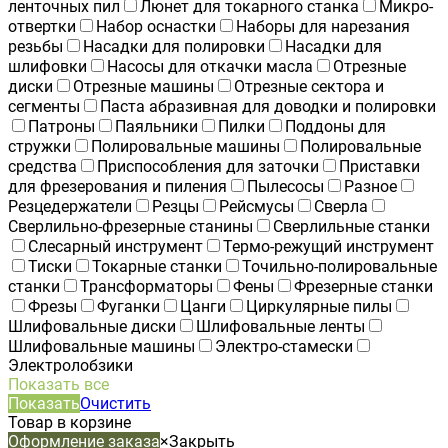
ленточных пил
Люнет для токарного станка
Микро-
отвертки
Набор оснастки
Наборы для нарезания
резьбы
Насадки для полировки
Насадки для
шлифовки
Насосы для откачки масла
Отрезные
диски
Отрезные машины
Отрезные сектора и
сегменты
Паста абразивная для доводки и полировки
Патроны
Паяльники
Пилки
Поддоны для
стружки
Полировальные машины
Полировальные
средства
Приспособления для заточки
Приставки
для фрезерования и пиления
Пылесосы
Разное
Резцедержатели
Резцы
Рейсмусы
Сверла
Сверлильно-фрезерные станины
Сверлильные станки
Слесарный инструмент
Термо-режущий инструмент
Тиски
Токарные станки
Точильно-полировальные
станки
Трансформаторы
Фены
Фрезерные станки
Фрезы
Фуганки
Цанги
Циркулярные пилы
Шлифовальные диски
Шлифовальные ленты
Шлифовальные машины
Электро-стамески
Электролобзики
Показать все
Показать
Очистить
Товар в корзине
Оформление заказа
×
Закрыть