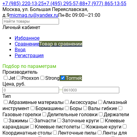
+7 (985) 220-13-25
+7 (495) 295-57-88
+7 (977) 865-13-55
Москва, ул. Большая Переяславская,
д.9
micmag.ru@yandex.ru
Пн-Вс 09:00—21:00
Личный кабинет
Избранное
Сравнение
Товар в сравнении
Вход
Регистрация
Подбор по параметрам
Производитель
Jet
Proxxon
Strong
Tormek
Цена, руб.
—
Тип
Абразивные материалы
Аксессуары
Алмазный
инструмент
Бормашины
Боры
Валы гибкие
Газовые горелки
Делительные головки
Держатели
Зажимы
Запчасти
Заточные круги
Клеевые
карандаши
Клеевые пистолеты
Кожаные круги
Координатные столы
Ленточные пилы
Ленты для