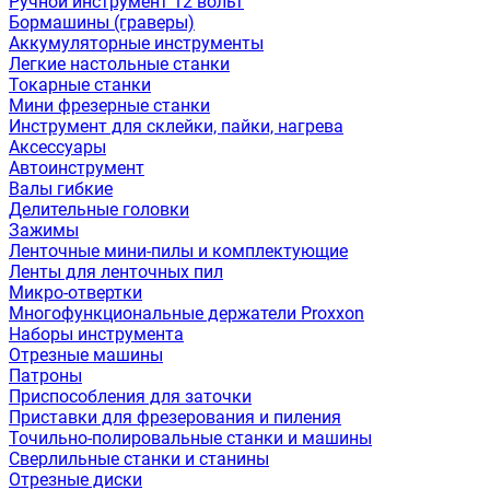
Ручной инструмент 12 вольт
Бормашины (граверы)
Аккумуляторные инструменты
Легкие настольные станки
Токарные станки
Мини фрезерные станки
Инструмент для склейки, пайки, нагрева
Аксессуары
Автоинструмент
Валы гибкие
Делительные головки
Зажимы
Ленточные мини-пилы и комплектующие
Ленты для ленточных пил
Микро-отвертки
Многофункциональные держатели Proxxon
Наборы инструмента
Отрезные машины
Патроны
Приспособления для заточки
Приставки для фрезерования и пиления
Точильно-полировальные станки и машины
Сверлильные станки и станины
Отрезные диски