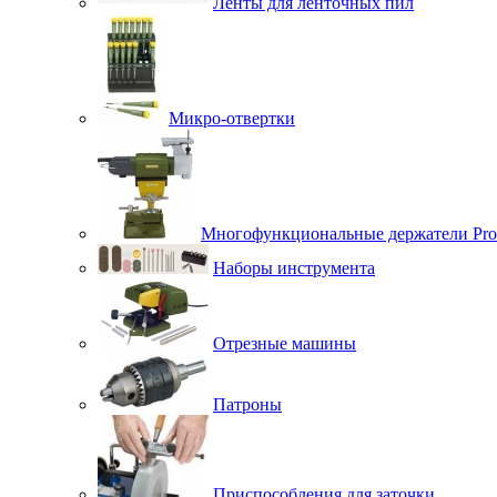
Ленты для ленточных пил
Микро-отвертки
Многофункциональные держатели Pro
Наборы инструмента
Отрезные машины
Патроны
Приспособления для заточки