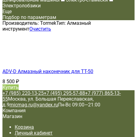
Электролобзики
Еще
Подбор по параметрам
Производитель:
Tormek
Тип:
Алмазный
инструмент
Очистить
ADV-D Алмазный наконечник для TT-50
8 500
₽
Купить
+7 (985) 220-13-25
+7 (495) 295-57-88
+7 (977) 865-13-
55
Москва, ул. Большая Переяславская,
д.9
micmag.ru@yandex.ru
Пн-Вс 09:00—21:00
Компания
Магазин
Корзина
Личный кабинет