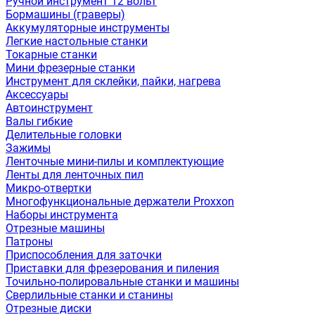
Ручной инструмент 12 вольт
Бормашины (граверы)
Аккумуляторные инструменты
Легкие настольные станки
Токарные станки
Мини фрезерные станки
Инструмент для склейки, пайки, нагрева
Аксессуары
Автоинструмент
Валы гибкие
Делительные головки
Зажимы
Ленточные мини-пилы и комплектующие
Ленты для ленточных пил
Микро-отвертки
Многофункциональные держатели Proxxon
Наборы инструмента
Отрезные машины
Патроны
Приспособления для заточки
Приставки для фрезерования и пиления
Точильно-полировальные станки и машины
Сверлильные станки и станины
Отрезные диски