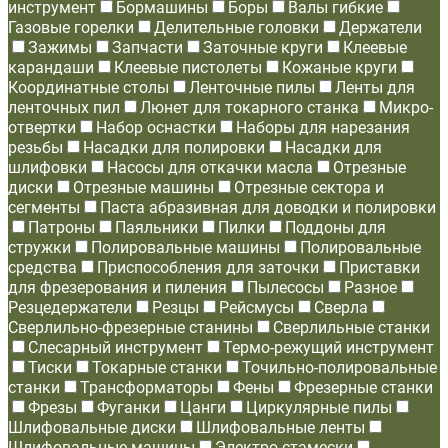
инструмент
Бормашины
Боры
Валы гибкие
Газовые горелки
Делительные головки
Держатели
Зажимы
Запчасти
Заточные круги
Клеевые
карандаши
Клеевые пистолеты
Кожаные круги
Координатные столы
Ленточные пилы
Ленты для
ленточных пил
Люнет для токарного станка
Микро-
отвертки
Набор оснастки
Наборы для нарезания
резьбы
Насадки для полировки
Насадки для
шлифовки
Насосы для откачки масла
Отрезные
диски
Отрезные машины
Отрезные сектора и
сегменты
Паста абразивная для доводки и полировки
Патроны
Паяльники
Пилки
Поддоны для
стружки
Полировальные машины
Полировальные
средства
Приспособления для заточки
Приставки
для фрезерования и пиления
Пылесосы
Разное
Резцедержатели
Резцы
Рейсмусы
Сверла
Сверлильно-фрезерные станины
Сверлильные станки
Слесарный инструмент
Термо-режущий инструмент
Тиски
Токарные станки
Точильно-полировальные
станки
Трансформаторы
Фены
Фрезерные станки
Фрезы
Фуганки
Цанги
Циркулярные пилы
Шлифовальные диски
Шлифовальные ленты
Шлифовальные машины
Электро-стамески