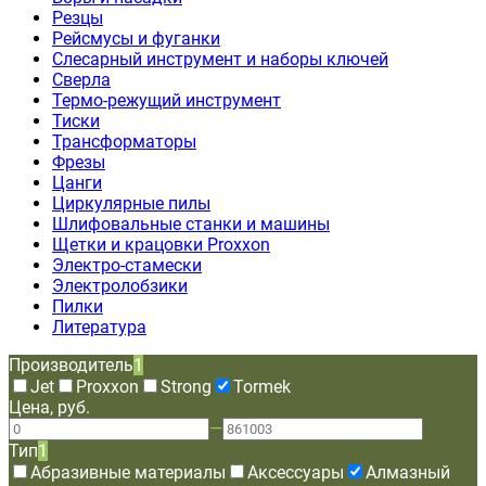
Резцы
Рейсмусы и фуганки
Слесарный инструмент и наборы ключей
Сверла
Термо-режущий инструмент
Тиски
Трансформаторы
Фрезы
Цанги
Циркулярные пилы
Шлифовальные станки и машины
Щетки и крацовки Proxxon
Электро-стамески
Электролобзики
Пилки
Литература
Производитель
1
Jet
Proxxon
Strong
Tormek
Цена, руб.
—
Тип
1
Абразивные материалы
Аксессуары
Алмазный