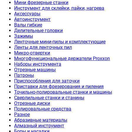
Мини фрезерные станки
Инструмент для склейки, пайки, нагрева
Аксессуары
Автоинструмент
Валы гибкие
Делительные головки
Зажимы
Ленточные мини-пилы и комплектующие
Ленты для ленточных пил
Микро-отвертки
Многофункциональные держатели Proxxon
Наборы инструмента
Отрезные машины
Патроны
Приспособления для заточки
Приставки для фрезерования и пиления
Точильно-полировальные станки и машины
Сверлильные станки и станины
Отрезные диски
Полировальные средства
Разное
Абразивные материалы
Алмазный инструмент
Боры и насадки