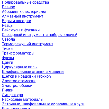
Полировальные средства
Разное
Абразивные материалы
Алмазный инструмент
Боры и насадки
Резцы
Рейсмусы и фуганки
Слесарный инструмент и наборы ключей
Сверла
Термо-режущий инструмент
Тиски
Трансформаторы
Фрезы
Цанги
Циркулярные пилы
Шлифовальные станки и машины
Щетки и крацовки Proxxon
Электро-стамески
Электролобзики
Пилки
Литература
Расходные материалы
Заточные, шлифовальные абразивные круги
Кожаные круги