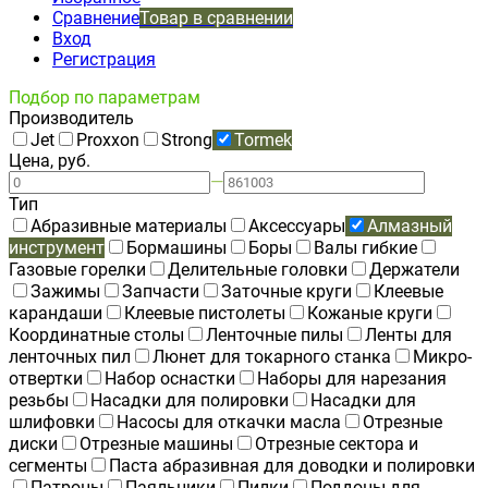
Сравнение
Товар в сравнении
Вход
Регистрация
Подбор по параметрам
Производитель
Jet
Proxxon
Strong
Tormek
Цена, руб.
—
Тип
Абразивные материалы
Аксессуары
Алмазный
инструмент
Бормашины
Боры
Валы гибкие
Газовые горелки
Делительные головки
Держатели
Зажимы
Запчасти
Заточные круги
Клеевые
карандаши
Клеевые пистолеты
Кожаные круги
Координатные столы
Ленточные пилы
Ленты для
ленточных пил
Люнет для токарного станка
Микро-
отвертки
Набор оснастки
Наборы для нарезания
резьбы
Насадки для полировки
Насадки для
шлифовки
Насосы для откачки масла
Отрезные
диски
Отрезные машины
Отрезные сектора и
сегменты
Паста абразивная для доводки и полировки
Патроны
Паяльники
Пилки
Поддоны для