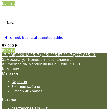
Купить
New!
T-4 Tormek Bushcraft Limited Edition
97 600
₽
Купить
+7 (985) 220-13-25
+7 (495) 295-57-88
+7 (977) 865-13-
55
Москва, ул. Большая Переяславская,
д.9
micmag.ru@yandex.ru
Пн-Вс 09:00—21:00
Компания
Магазин
Корзина
Личный кабинет
Оформить заказ
Каталог
Мастерская Хоббит