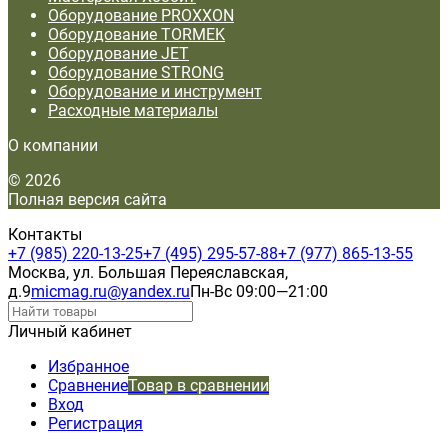
Оборудование PROXXON
Оборудование TORMEK
Оборудование JET
Оборудование STRONG
Оборудование и инструмент
Расходные материалы
О компании
© 2026
Полная версия сайта
Контакты
+7 (985) 220-13-25
+7 (495) 295-57-88
+7 (977) 865-13-55
Москва, ул. Большая Переяславская,
д.9
micmag.ru@yandex.ru
Пн-Вс 09:00—21:00
Личный кабинет
Избранное
Сравнение
Товар в сравнении
Вход
Регистрация