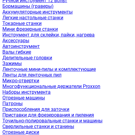
Ручной инструмент 12 вольт
Бормашины (граверы)
Аккумуляторные инструменты
Легкие настольные станки
Токарные станки
Мини фрезерные станки
Инструмент для склейки, пайки, нагрева
Аксессуары
Автоинструмент
Валы гибкие
Делительные головки
Зажимы
Ленточные мини-пилы и комплектующие
Ленты для ленточных пил
Микро-отвертки
Многофункциональные держатели Proxxon
Наборы инструмента
Отрезные машины
Патроны
Приспособления для заточки
Приставки для фрезерования и пиления
Точильно-полировальные станки и машины
Сверлильные станки и станины
Отрезные диски