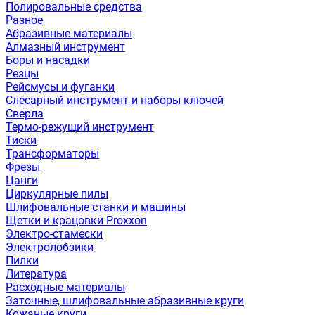
Полировальные средства
Разное
Абразивные материалы
Алмазный инструмент
Боры и насадки
Резцы
Рейсмусы и фуганки
Слесарный инструмент и наборы ключей
Сверла
Термо-режущий инструмент
Тиски
Трансформаторы
Фрезы
Цанги
Циркулярные пилы
Шлифовальные станки и машины
Щетки и крацовки Proxxon
Электро-стамески
Электролобзики
Пилки
Литература
Расходные материалы
Заточные, шлифовальные абразивные круги
Кожаные круги