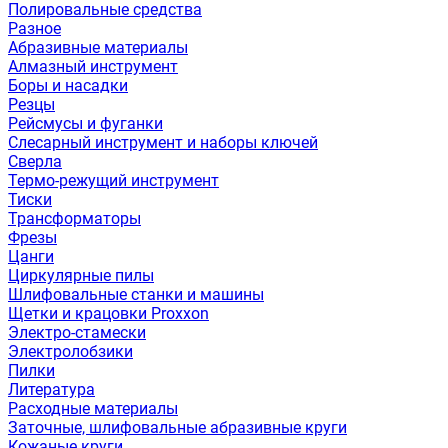
Полировальные средства
Разное
Абразивные материалы
Алмазный инструмент
Боры и насадки
Резцы
Рейсмусы и фуганки
Слесарный инструмент и наборы ключей
Сверла
Термо-режущий инструмент
Тиски
Трансформаторы
Фрезы
Цанги
Циркулярные пилы
Шлифовальные станки и машины
Щетки и крацовки Proxxon
Электро-стамески
Электролобзики
Пилки
Литература
Расходные материалы
Заточные, шлифовальные абразивные круги
Кожаные круги