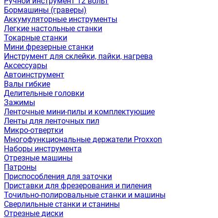
Ручной инструмент 12 вольт
Бормашины (граверы)
Аккумуляторные инструменты
Легкие настольные станки
Токарные станки
Мини фрезерные станки
Инструмент для склейки, пайки, нагрева
Аксессуары
Автоинструмент
Валы гибкие
Делительные головки
Зажимы
Ленточные мини-пилы и комплектующие
Ленты для ленточных пил
Микро-отвертки
Многофункциональные держатели Proxxon
Наборы инструмента
Отрезные машины
Патроны
Приспособления для заточки
Приставки для фрезерования и пиления
Точильно-полировальные станки и машины
Сверлильные станки и станины
Отрезные диски