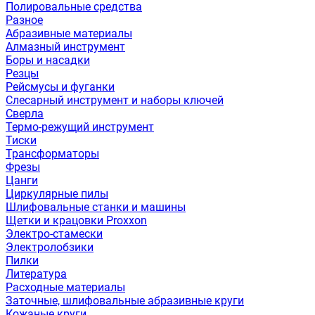
Полировальные средства
Разное
Абразивные материалы
Алмазный инструмент
Боры и насадки
Резцы
Рейсмусы и фуганки
Слесарный инструмент и наборы ключей
Сверла
Термо-режущий инструмент
Тиски
Трансформаторы
Фрезы
Цанги
Циркулярные пилы
Шлифовальные станки и машины
Щетки и крацовки Proxxon
Электро-стамески
Электролобзики
Пилки
Литература
Расходные материалы
Заточные, шлифовальные абразивные круги
Кожаные круги