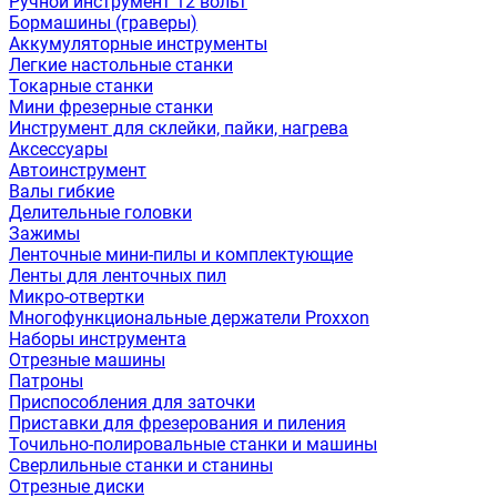
Ручной инструмент 12 вольт
Бормашины (граверы)
Аккумуляторные инструменты
Легкие настольные станки
Токарные станки
Мини фрезерные станки
Инструмент для склейки, пайки, нагрева
Аксессуары
Автоинструмент
Валы гибкие
Делительные головки
Зажимы
Ленточные мини-пилы и комплектующие
Ленты для ленточных пил
Микро-отвертки
Многофункциональные держатели Proxxon
Наборы инструмента
Отрезные машины
Патроны
Приспособления для заточки
Приставки для фрезерования и пиления
Точильно-полировальные станки и машины
Сверлильные станки и станины
Отрезные диски