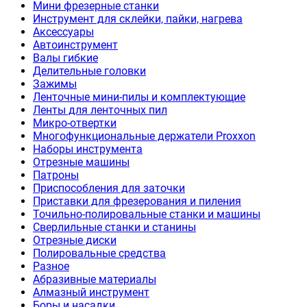
Мини фрезерные станки
Инструмент для склейки, пайки, нагрева
Аксессуары
Автоинструмент
Валы гибкие
Делительные головки
Зажимы
Ленточные мини-пилы и комплектующие
Ленты для ленточных пил
Микро-отвертки
Многофункциональные держатели Proxxon
Наборы инструмента
Отрезные машины
Патроны
Приспособления для заточки
Приставки для фрезерования и пиления
Точильно-полировальные станки и машины
Сверлильные станки и станины
Отрезные диски
Полировальные средства
Разное
Абразивные материалы
Алмазный инструмент
Боры и насадки