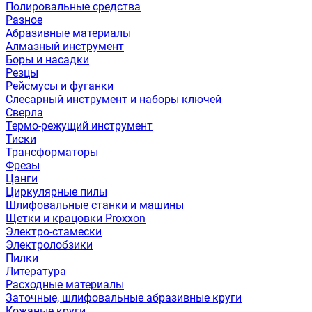
Полировальные средства
Разное
Абразивные материалы
Алмазный инструмент
Боры и насадки
Резцы
Рейсмусы и фуганки
Слесарный инструмент и наборы ключей
Сверла
Термо-режущий инструмент
Тиски
Трансформаторы
Фрезы
Цанги
Циркулярные пилы
Шлифовальные станки и машины
Щетки и крацовки Proxxon
Электро-стамески
Электролобзики
Пилки
Литература
Расходные материалы
Заточные, шлифовальные абразивные круги
Кожаные круги