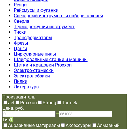
Резцы
Рейсмусы и фуганки
Слесарный инструмент и наборы ключей
Сверла
Термо-режущий инструмент
Тиски
Трансформаторы
Фрезы
Цанги
Циркулярные пилы
Шлифовальные станки и машины
Щетки и крацовки Proxxon
Электро-стамески
Электролобзики
Пилки
Литература
Производитель
Jet
Proxxon
Strong
Tormek
Цена, руб.
—
Тип
1
Абразивные материалы
Аксессуары
Алмазный