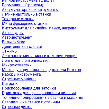
Ручной инструмент 12 вольт
Бормашины (граверы)
Аккумуляторные инструменты
Легкие настольные станки
Токарные станки
Мини фрезерные станки
Инструмент для склейки, пайки, нагрева
Аксессуары
Автоинструмент
Валы гибкие
Делительные головки
Зажимы
Ленточные мини-пилы и комплектующие
Ленты для ленточных пил
Микро-отвертки
Многофункциональные держатели Proxxon
Наборы инструмента
Отрезные машины
Патроны
Приспособления для заточки
Приставки для фрезерования и пиления
Точильно-полировальные станки и машины
Сверлильные станки и станины
Отрезные диски