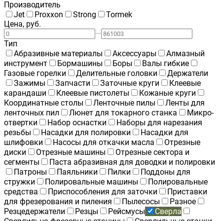
Производитель
Jet
Proxxon
Strong
Tormek
Цена, руб.
—
Тип
Абразивные материалы
Аксессуары
Алмазный
инструмент
Бормашины
Боры
Валы гибкие
Газовые горелки
Делительные головки
Держатели
Зажимы
Запчасти
Заточные круги
Клеевые
карандаши
Клеевые пистолеты
Кожаные круги
Координатные столы
Ленточные пилы
Ленты для
ленточных пил
Люнет для токарного станка
Микро-
отвертки
Набор оснастки
Наборы для нарезания
резьбы
Насадки для полировки
Насадки для
шлифовки
Насосы для откачки масла
Отрезные
диски
Отрезные машины
Отрезные сектора и
сегменты
Паста абразивная для доводки и полировки
Патроны
Паяльники
Пилки
Поддоны для
стружки
Полировальные машины
Полировальные
средства
Приспособления для заточки
Приставки
для фрезерования и пиления
Пылесосы
Разное
Резцедержатели
Резцы
Рейсмусы
Сверла