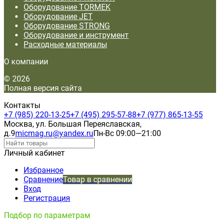
Оборудование TORMEK
Оборудование JET
Оборудование STRONG
Оборудование и инструмент
Расходные материалы
О компании
© 2026
Полная версия сайта
Контакты
+7 (985) 220-13-25
+7 (495) 295-57-88
+7 (977) 865-13-55
Москва, ул. Большая Переяславская,
д.9
micmag.ru@yandex.ru
Пн-Вс 09:00—21:00
Личный кабинет
Избранное
Сравнение
Товар в сравнении
Вход
Регистрация
Подбор по параметрам