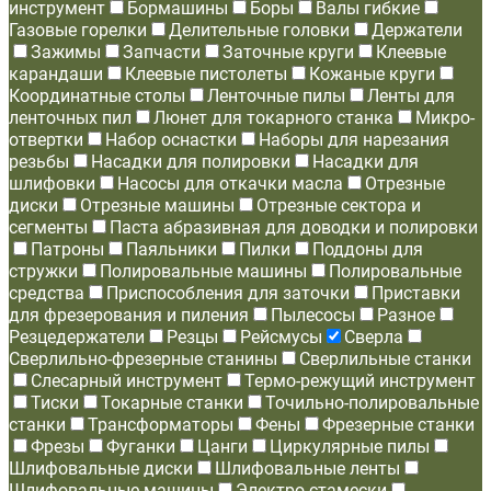
инструмент
Бормашины
Боры
Валы гибкие
Газовые горелки
Делительные головки
Держатели
Зажимы
Запчасти
Заточные круги
Клеевые
карандаши
Клеевые пистолеты
Кожаные круги
Координатные столы
Ленточные пилы
Ленты для
ленточных пил
Люнет для токарного станка
Микро-
отвертки
Набор оснастки
Наборы для нарезания
резьбы
Насадки для полировки
Насадки для
шлифовки
Насосы для откачки масла
Отрезные
диски
Отрезные машины
Отрезные сектора и
сегменты
Паста абразивная для доводки и полировки
Патроны
Паяльники
Пилки
Поддоны для
стружки
Полировальные машины
Полировальные
средства
Приспособления для заточки
Приставки
для фрезерования и пиления
Пылесосы
Разное
Резцедержатели
Резцы
Рейсмусы
Сверла
Сверлильно-фрезерные станины
Сверлильные станки
Слесарный инструмент
Термо-режущий инструмент
Тиски
Токарные станки
Точильно-полировальные
станки
Трансформаторы
Фены
Фрезерные станки
Фрезы
Фуганки
Цанги
Циркулярные пилы
Шлифовальные диски
Шлифовальные ленты
Шлифовальные машины
Электро-стамески