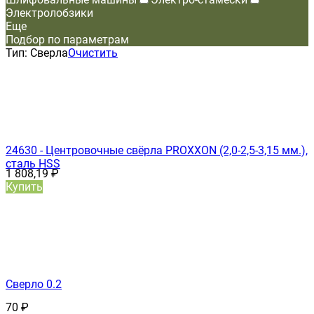
Электролобзики
Еще
Подбор по параметрам
Тип:
Сверла
Очистить
24630 - Центровочные свёрла PROXXON (2,0-2,5-3,15 мм.),
сталь HSS
1 808,19
₽
Купить
Сверло 0.2
70
₽