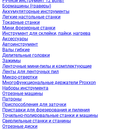
Ручной инструмент 12 вольт
Бормашины (граверы)
Аккумуляторные инструменты
Легкие настольные станки
Токарные станки
Мини фрезерные станки
Инструмент для склейки, пайки, нагрева
Аксессуары
Автоинструмент
Валы гибкие
Делительные головки
Зажимы
Ленточные мини-пилы и комплектующие
Ленты для ленточных пил
Микро-отвертки
Многофункциональные держатели Proxxon
Наборы инструмента
Отрезные машины
Патроны
Приспособления для заточки
Приставки для фрезерования и пиления
Точильно-полировальные станки и машины
Сверлильные станки и станины
Отрезные диски