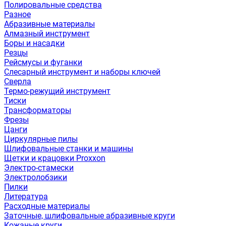
Полировальные средства
Разное
Абразивные материалы
Алмазный инструмент
Боры и насадки
Резцы
Рейсмусы и фуганки
Слесарный инструмент и наборы ключей
Сверла
Термо-режущий инструмент
Тиски
Трансформаторы
Фрезы
Цанги
Циркулярные пилы
Шлифовальные станки и машины
Щетки и крацовки Proxxon
Электро-стамески
Электролобзики
Пилки
Литература
Расходные материалы
Заточные, шлифовальные абразивные круги
Кожаные круги