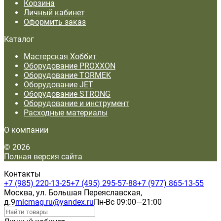
Корзина
Личный кабинет
Оформить заказ
Каталог
Мастерская Хоббит
Оборудование PROXXON
Оборудование TORMEK
Оборудование JET
Оборудование STRONG
Оборудование и инструмент
Расходные материалы
О компании
© 2026
Полная версия сайта
Контакты
+7 (985) 220-13-25
+7 (495) 295-57-88
+7 (977) 865-13-55
Москва, ул. Большая Переяславская,
д.9
micmag.ru@yandex.ru
Пн-Вс 09:00—21:00