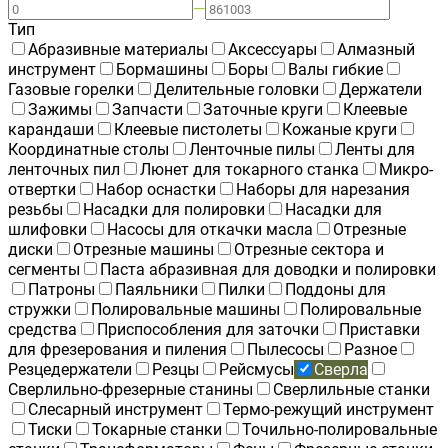
—
Тип
Абразивные материалы
Аксессуары
Алмазный
инструмент
Бормашины
Боры
Валы гибкие
Газовые горелки
Делительные головки
Держатели
Зажимы
Запчасти
Заточные круги
Клеевые
карандаши
Клеевые пистолеты
Кожаные круги
Координатные столы
Ленточные пилы
Ленты для
ленточных пил
Люнет для токарного станка
Микро-
отвертки
Набор оснастки
Наборы для нарезания
резьбы
Насадки для полировки
Насадки для
шлифовки
Насосы для откачки масла
Отрезные
диски
Отрезные машины
Отрезные сектора и
сегменты
Паста абразивная для доводки и полировки
Патроны
Паяльники
Пилки
Поддоны для
стружки
Полировальные машины
Полировальные
средства
Приспособления для заточки
Приставки
для фрезерования и пиления
Пылесосы
Разное
Резцедержатели
Резцы
Рейсмусы
Сверла
Сверлильно-фрезерные станины
Сверлильные станки
Слесарный инструмент
Термо-режущий инструмент
Тиски
Токарные станки
Точильно-полировальные