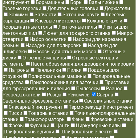
инструмент
Бормашины
Боры
Валы гибкие
Газовые горелки
Делительные головки
Держатели
Зажимы
Запчасти
Заточные круги
Клеевые
карандаши
Клеевые пистолеты
Кожаные круги
Координатные столы
Ленточные пилы
Ленты для
ленточных пил
Люнет для токарного станка
Микро-
отвертки
Набор оснастки
Наборы для нарезания
резьбы
Насадки для полировки
Насадки для
шлифовки
Насосы для откачки масла
Отрезные
диски
Отрезные машины
Отрезные сектора и
сегменты
Паста абразивная для доводки и полировки
Патроны
Паяльники
Пилки
Поддоны для
стружки
Полировальные машины
Полировальные
средства
Приспособления для заточки
Приставки
для фрезерования и пиления
Пылесосы
Разное
Резцедержатели
Резцы
Рейсмусы
Сверла
Сверлильно-фрезерные станины
Сверлильные станки
Слесарный инструмент
Термо-режущий инструмент
Тиски
Токарные станки
Точильно-полировальные
станки
Трансформаторы
Фены
Фрезерные станки
Фрезы
Фуганки
Цанги
Циркулярные пилы
Шлифовальные диски
Шлифовальные ленты
Шлифовальные машины
Электро-стамески