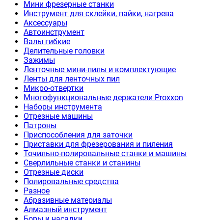
Мини фрезерные станки
Инструмент для склейки, пайки, нагрева
Аксессуары
Автоинструмент
Валы гибкие
Делительные головки
Зажимы
Ленточные мини-пилы и комплектующие
Ленты для ленточных пил
Микро-отвертки
Многофункциональные держатели Proxxon
Наборы инструмента
Отрезные машины
Патроны
Приспособления для заточки
Приставки для фрезерования и пиления
Точильно-полировальные станки и машины
Сверлильные станки и станины
Отрезные диски
Полировальные средства
Разное
Абразивные материалы
Алмазный инструмент
Боры и насадки