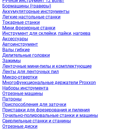
Ручной инструмент 12 вольт
Бормашины (граверы)
Аккумуляторные инструменты
Легкие настольные станки
Токарные станки
Мини фрезерные станки
Инструмент для склейки, пайки, нагрева
Аксессуары
Автоинструмент
Валы гибкие
Делительные головки
Зажимы
Ленточные мини-пилы и комплектующие
Ленты для ленточных пил
Микро-отвертки
Многофункциональные держатели Proxxon
Наборы инструмента
Отрезные машины
Патроны
Приспособления для заточки
Приставки для фрезерования и пиления
Точильно-полировальные станки и машины
Сверлильные станки и станины
Отрезные диски