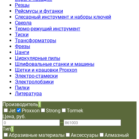
Резцы
Рейсмусы и фуганки
Слесарный инструмент и наборы ключей
Сверла
Термо-режущий инструмент
Тиски
Трансформаторы
Фрезы
Цанги
Циркулярные пилы
Шлифовальные станки и машины
Щетки и крацовки Proxxon
Электро-стамески
Электролобзики
Пилки
Литература
Производитель
1
Jet
Proxxon
Strong
Tormek
Цена, руб.
—
Тип
1
Абразивные материалы
Аксессуары
Алмазный