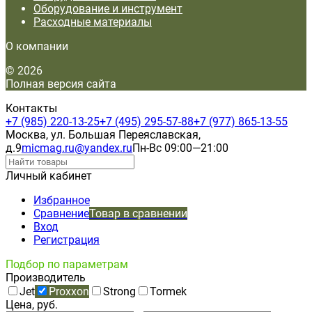
Оборудование и инструмент
Расходные материалы
О компании
© 2026
Полная версия сайта
Контакты
+7 (985) 220-13-25
+7 (495) 295-57-88
+7 (977) 865-13-55
Москва, ул. Большая Переяславская,
д.9
micmag.ru@yandex.ru
Пн-Вс 09:00—21:00
Личный кабинет
Избранное
Сравнение
Товар в сравнении
Вход
Регистрация
Подбор по параметрам
Производитель
Jet
Proxxon
Strong
Tormek
Цена, руб.