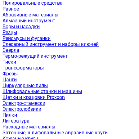
Полировальные средства
Разное
Абразивные материалы
Алмазный инструмент
Боры и насадки
Резцы
Рейсмусы и фуганки
Слесарный инструмент и наборы ключей
Сверла
Термо-режущий инструмент
Тиски
Трансформаторы
Фрезы
Цанги
Циркулярные пилы
Шлифовальные станки и машины
Щетки и крацовки Proxxon
Электро-стамески
Электролобзики
Пилки
Литература
Расходные материалы
Заточные, шлифовальные абразивные круги
Кожаные круги