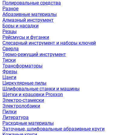
Полировальные средства
Разное
Абразивные материалы
Алмазный инструмент
Боры и насадки
Резцы
Рейсмусы и фуганки
Слесарный инструмент и наборы ключей
Сверла
Термо-режущий инструмент
Тиски
Трансформаторы
Фрезы
Цанги
Циркулярные пилы
Шлифовальные станки и машины
Щетки и крацовки Proxxon
Электро-стамески
Электролобзики
Пилки
Литература
Расходные материалы
Заточные, шлифовальные абразивные круги
Кожаные круги