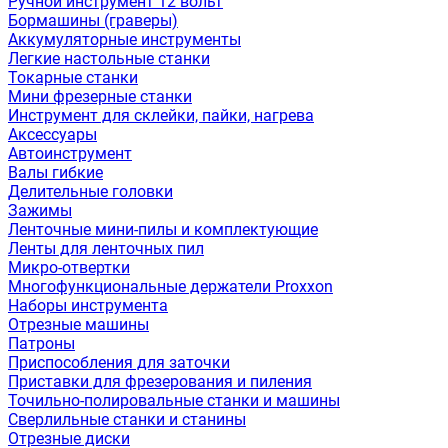
Ручной инструмент 12 вольт
Бормашины (граверы)
Аккумуляторные инструменты
Легкие настольные станки
Токарные станки
Мини фрезерные станки
Инструмент для склейки, пайки, нагрева
Аксессуары
Автоинструмент
Валы гибкие
Делительные головки
Зажимы
Ленточные мини-пилы и комплектующие
Ленты для ленточных пил
Микро-отвертки
Многофункциональные держатели Proxxon
Наборы инструмента
Отрезные машины
Патроны
Приспособления для заточки
Приставки для фрезерования и пиления
Точильно-полировальные станки и машины
Сверлильные станки и станины
Отрезные диски