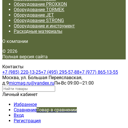
Оборудование PROXXON
Оборудование TORMEK
Оборудование JET
Оборудование STRONG
Оборудование и инструмент
Расходные материалы
О компании
© 2026
Полная версия сайта
Контакты
+7 (985) 220-13-25
+7 (495) 295-57-88
+7 (977) 865-13-55
Москва, ул. Большая Переяславская,
д.9
micmag.ru@yandex.ru
Пн-Вс 09:00—21:00
Личный кабинет
Избранное
Сравнение
Товар в сравнении
Вход
Регистрация