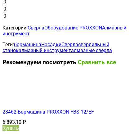
0
0
0
Категории:
Сверла
Оборудование PROXXON
Алмазный
инструмент
Теги:
бормашина
Насадки
Сверла
сверлильный
станок
алмазный инструмент
алмазные сверла
Рекомендуем посмотреть
Сравнить все
28462 Бормашина PROXXON FBS 12/ЕF
6 893,10
₽
Купить