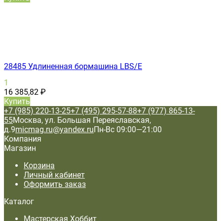
28485 Удлиненная бормашина LBS/E
1
16 385,82
₽
Купить
+7 (985) 220-13-25
+7 (495) 295-57-88
+7 (977) 865-13-
55
Москва, ул. Большая Переяславская,
д.9
micmag.ru@yandex.ru
Пн-Вс 09:00—21:00
Компания
Магазин
Корзина
Личный кабинет
Оформить заказ
Каталог
Мастерская Хоббит