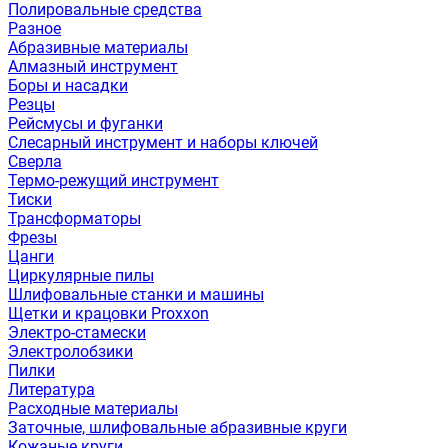
Полировальные средства
Разное
Абразивные материалы
Алмазный инструмент
Боры и насадки
Резцы
Рейсмусы и фуганки
Слесарный инструмент и наборы ключей
Сверла
Термо-режущий инструмент
Тиски
Трансформаторы
Фрезы
Цанги
Циркулярные пилы
Шлифовальные станки и машины
Щетки и крацовки Proxxon
Электро-стамески
Электролобзики
Пилки
Литература
Расходные материалы
Заточные, шлифовальные абразивные круги
Кожаные круги