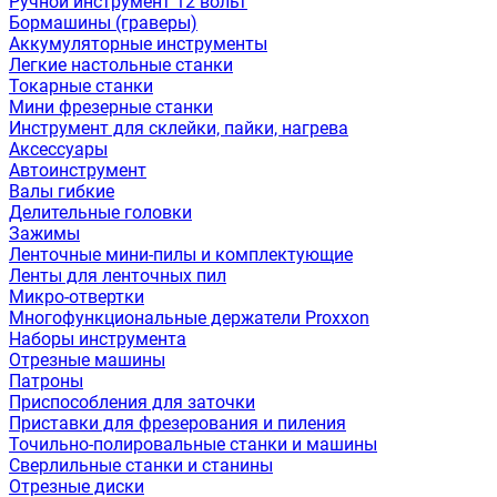
Ручной инструмент 12 вольт
Бормашины (граверы)
Аккумуляторные инструменты
Легкие настольные станки
Токарные станки
Мини фрезерные станки
Инструмент для склейки, пайки, нагрева
Аксессуары
Автоинструмент
Валы гибкие
Делительные головки
Зажимы
Ленточные мини-пилы и комплектующие
Ленты для ленточных пил
Микро-отвертки
Многофункциональные держатели Proxxon
Наборы инструмента
Отрезные машины
Патроны
Приспособления для заточки
Приставки для фрезерования и пиления
Точильно-полировальные станки и машины
Сверлильные станки и станины
Отрезные диски