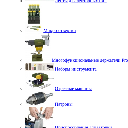
Ленты для ленточных пил
Микро-отвертки
Многофункциональные держатели Pro
Наборы инструмента
Отрезные машины
Патроны
Приспособления для заточки